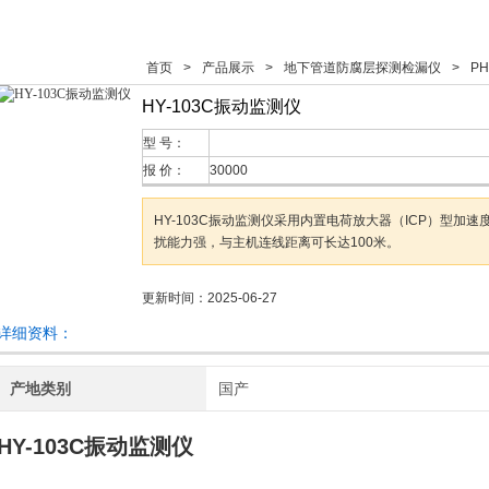
首页
>
产品展示
>
地下管道防腐层探测检漏仪
>
P
HY-103C振动监测仪
型 号：
报 价：
30000
HY-103C振动监测仪采用内置电荷放大器（ICP）型加
扰能力强，与主机连线距离可长达100米。
更新时间：2025-06-27
详细资料：
产地类别
国产
HY-103C振动监测仪