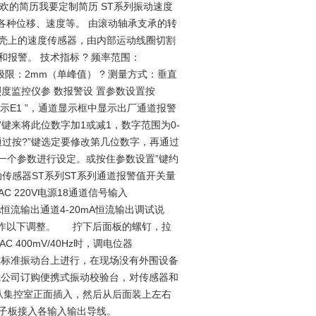
喜欢的简历我要定制简历 ST系列振动速度
各种位移、速度等。 由滚动轴承支承的转
壳上的速度传感器，由内部运动线圈切割
报警。 技术指标 ? 频率范围：
 ? 振幅极限：2mm（单峰值） ? 测量方式：垂直
振动烈度监控仪参 数报警设 置参数设置按
示E1 ”，通道显示框中显示出厂通道报警
”键来将此位数字加1或减1，数字范围为0-
通过按?”键选定要修改第几位数字，再通过
下一个参数进行设定。或按住参数设置”键约
传感器ST系列ST系列通道报警值开关量
 220V电源18通道信号输入
-20mA恒流输出通道4-20mA恒流输出调试说
可作以下调整。 拧下后面板的螺钉，拉
400mV/40Hz时，调电位器
需在标准振动台上进行，在现场没有外围设备
我公司订购便携式振动校验台，对传感器和
从集控室正面插入，然后从后面装上左右
子板接入各输入输出导线。