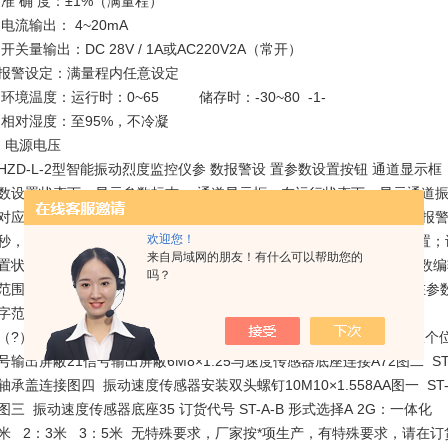
准 确 度：±1%（满量程）
电流输出： 4~20mA
开关量输出：DC 28V / 1A或AC220V2A（常开）
报警设定：满量程内任意设定
环境温度：运行时：0~65 储存时：-30~80 -1-
相对湿度：至95%，不冷凝
电源电压
HZD-L-2型智能振动烈度监控仪参 数报警设 置参数设置按钮 通道显
数设置状态下，显示参数标志； 通道显示框：在运行状态下，显示通道
对应的出厂参数值； 报警指示灯：当测量值超过报警设定范围时，该报警
欢迎您！
秒，进入参数设置状态；在参数设置状态下，可对各通道进行参数设置；
来自局域网的朋友！有什么可以帮助您的
置状态； + 键：在参数设置状态下，按此键，可查看上一参数；在参数
吗？
范围为0~9； - 键：在参数设置状态下，按此键，可查看下一参数；在
字范围为0~9；
（?）光标左移键：在参数编辑状态下，移动要设置的参数位数，如从个位数
号输出屏蔽21信号输出屏蔽6M8×1.25与速度传感器底座连接A72图二 
轴承盖连接图四 振动速度传感器安装双头螺钉10M10×1.558AA图一 ST
图三 振动速度传感器底座35 订货代号 ST-A-B 形式选择A 2G：一体化 
米 2：3米 3：5米 无特殊要求，厂家按*项生产，有特殊要求，请在订