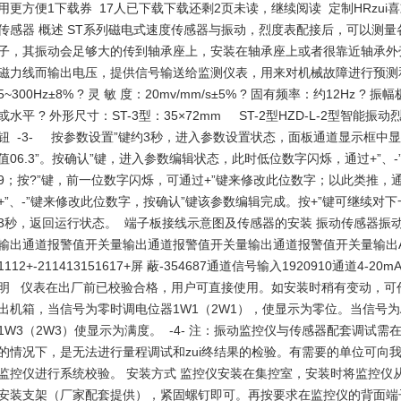
用更方便1下载券 17人已下载下载还剩2页未读，继续阅读 定制HRzui
传感器 概述 ST系列磁电式速度传感器与振动，烈度表配接后，可以测量
子，其振动会足够大的传到轴承座上，安装在轴承座上或者很靠近轴承外
磁力线而输出电压，提供信号输送给监测仪表，用来对机械故障进行预测和
5~300Hz±8% ? 灵 敏 度：20mv/mm/s±5% ? 固有频率：约12Hz
或水平 ? 外形尺寸：ST-3型：35×72mm ST-2型HZD-L-2型智能
钮 -3- 按参数设置”键约3秒，进入参数设置状态，面板通道显示框中显
值06.3”。按确认”键，进入参数编辑状态，此时低位数字闪烁，通过+”、-
9；按?”键，前一位数字闪烁，可通过+”键来修改此位数字；以此类推，
+”、-”键来修改此位数字，按确认”键该参数编辑完成。按+”键可继续对
3秒，返回运行状态。 端子板接线示意图及传感器的安装 振动传感器振动
输出通道报警值开关量输出通道报警值开关量输出通道报警值开关量输出AC
1112+-211413151617+屏 蔽-354687通道信号输入1920910通道4
明 仪表在出厂前已校验合格，用户可直接使用。如安装时稍有变动，
出机箱，当信号为零时调电位器1W1（2W1），使显示为零位。当信号为AC 
1W3（2W3）使显示为满度。 -4- 注：振动监控仪与传感器配套调试
的情况下，是无法进行量程调试和zui终结果的检验。有需要的单位可向
监控仪进行系统校验。 安装方式 监控仪安装在集控室，安装时将监控仪
安装支架（厂家配套提供），紧固螺钉即可。再按要求在监控仪的背面端