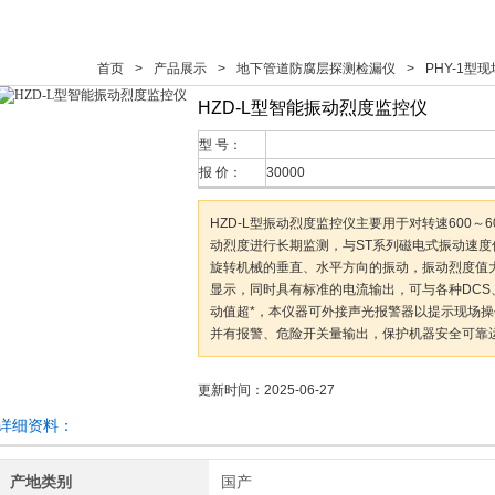
首页
>
产品展示
>
地下管道防腐层探测检漏仪
>
PHY-1型
HZD-L型智能振动烈度监控仪
型 号：
报 价：
30000
HZD-L型振动烈度监控仪主要用于对转速600～6
动烈度进行长期监测，与ST系列磁电式振动速度
旋转机械的垂直、水平方向的振动，振动烈度值
显示，同时具有标准的电流输出，可与各种DCS
动值超*，本仪器可外接声光报警器以提示现场
并有报警、危险开关量输出，保护机器安全可靠
更新时间：2025-06-27
详细资料：
产地类别
国产