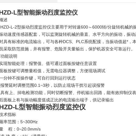
HZD-L型智能振动烈度监控仪
概述
HZD-L-2型振动烈度监控仪主要用于对转速600～6000转/分旋转机
振动速度传感器配套，可以监测旋转机械的垂直、水平方向的振动，振动
时具有标准的电流输出，可与各种DCS、PLC系统配接，当振动值超*
员采取防范措施，并有报警、危险开关量输出，保护机器安全可靠运行。
功能说明
实现智能处理：报警值、值可通过面板按键任意设置
面板按键可调整量程值，无需电位器调整，方便现场调试
一分钟不按操作键，可自行回到运行状态
报警延时调整范围0.1~3秒，以防止现场干扰引起误报警
具有上、掉电检测功能，同时切断报警、停机输出回路，能有效抑制仪
后面板上有与振动幅度值成正比的电流输出端子，供记录输出
HZD-L型智能振动烈度监控仪
技术指标
频率范围：5~300Hz
量 程：0~20.0mm/s