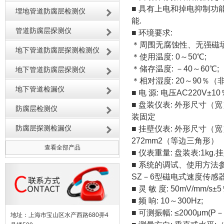
■ 具有上电和掉电抑制功
埋地管道防腐层检测仪
能.
管道防腐层探测仪
■ 环境要求:
＊周围无腐蚀性、无强磁场
地下管道防腐层探测检测仪
＊使用温度: 0～50℃;
＊储存温度: －40～60℃;
地下管道防腐层探测仪
＊相对湿度: 20～90％（
地下管道检漏仪
■ 电 源: 电压AC220V±1
■ 盘装仪表: 外形尺寸（宽）
防腐层检测仪
装固定
防腐层探测检漏仪
■ 挂壁仪表: 外形尺寸（宽
272mm2（等边三角形）
查看全部产品
■ 仪表重量: 盘装表:1kg.挂
■ 系统的调试、使用方法
SZ－6型磁电式速度传感
■ 灵 敏 度: 50mV/mm/s±5
■ 频 响: 10～300Hz;
■ 可测振幅: ≤2000μm(P－
地址：上海市宝山区水产西路680弄4