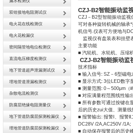
漏水检测仪
CZJ-B2智能振动监
双钳接地电阻测试仪
CZJ－B2型智能振动监
电火花在线检测仪
可对各种旋转机械的轴承*
机信号.仪表可方便地与DC
电火花检漏仪
监视仪有盘装表和挂壁表
主要功能
密间隔管地电位检测仪
■ 汽轮机、水轮机、压缩
直流电压梯度检测仪
CZJ-B2智能振动
技术指标
地下管道超声泄漏测试仪
■ 输入信号: SZ－6型磁电式速
■ 显示方式: 3位LED数字
埋地管道泄漏检测仪
■ 测量范围: 0～500μm
杂散电流检测仪
■ 对应满量程范围线性输出D
■ 所有参数可通过按键在
防腐层绝缘电阻测量仪
后的历史zui大值、测量线
地下管道防腐层探测检漏仪
■ 报警输出: 报警Ⅰ、报
DC28V /2A,AC250V /1A;
埋地管道防腐层探测检漏仪
■ 自动保存报警后的历史