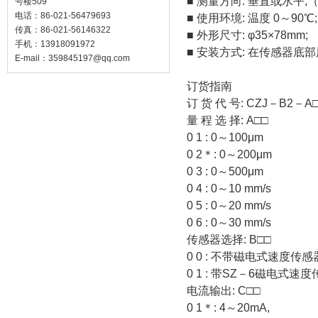
■ 测量方向: 垂直或水平
号楼509
电话：86-021-56479693
■ 使用环境: 温度 0～90℃
传真：86-021-56146322
■ 外形尺寸: φ35×78mm;
手机：13918091972
■ 安装方式: 在传感器底部
E-mail：
359845197@qq.com
订货指南
订 货 代 号: CZJ－B2－A
量 程 选 择: A□□
0 1 : 0～100μm
0 2＊: 0～200μm
0 3 : 0～500μm
0 4 : 0～10 mm/s
0 5 : 0～20 mm/s
0 6 : 0～30 mm/s
传感器选择: B□□
0 0 : 不带磁电式速度传感
0 1 : 带SZ－6磁电式速
电流输出: C□□
0 1＊: 4～20mA,