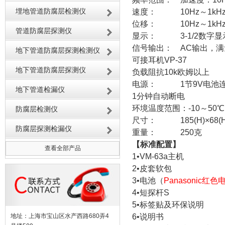
埋地管道防腐层检测仪
速度： 10Hz～1kH
位移： 10Hz～1kH
管道防腐层探测仪
显示： 3-1/2数字显
信号输出： AC输出，满
地下管道防腐层探测检测仪
可接耳机VP-37
地下管道防腐层探测仪
负载阻抗10k欧姆以上
电源： 1节9V电池连
地下管道检漏仪
1分钟自动断电
环境温度范围：-10～50℃
防腐层检测仪
尺寸： 185(H)×68(H)
防腐层探测检漏仪
重量： 250克
【标准配置】
查看全部产品
1•VM-63
2•皮套软
3•电池（
Panasonic红色
4•短探
5•标签贴及环
地址：上海市宝山区水产西路680弄4
6•说明