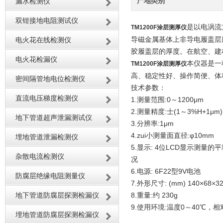
产地类别
漏水检测仪
双钳接地电阻测试仪
是以电涡流方
TM1200F涂层测厚仪
导磁金属基体上非导电履盖层
电火花在线检测仪
胶履盖层的厚度。在航空、建
电火花检漏仪
本仪器是一
TM1200F涂层测厚仪
高、稳定性好、操作简便、体
密间隔管地电位检测仪
技术参数：
直流电压梯度检测仪
1.测量范围:0～1200μm
2.测量精度:士(1～3%H+1μ
地下管道超声泄漏测试仪
3.分辨率:1μm
4.zui小测量面直径:φ10mm
埋地管道泄漏检测仪
5.显示: 4位LCD显示测量
杂散电流检测仪
况
6.电源: 6F22型9V电池
防腐层绝缘电阻测量仪
7.外形尺寸: (mm) 140×68×32(
地下管道防腐层探测检漏仪
8.重量:约 230g
9.使用环境:温度0～40℃，
埋地管道防腐层探测检漏仪