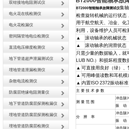
BT2000智能轴承故
双钳接地电阻测试仪
集轴
BT2000智能轴承故障测试仪
电火花在线检测仪
检查旋转机械的运行状态
用于航空航天、冶金、化
电火花检漏仪
利用
，设备维护人员可检
密间隔管地电位检测仪
▲
滚动轴承的机械状态
▲
滚动轴承的润滑状态
直流电压梯度检测仪
只需少量的数据输入，就
地下管道超声泄漏测试仪
LUB NO.）和损坏程度数
▲
可直接用良好（绿）、
埋地管道泄漏检测仪
▲
可用峰值读数和耳机模
杂散电流检测仪
▲
内置ISO 2372振
主 要 技 术 参 数
防腐层绝缘电阻测量仪
冲击脉
测 量 范 围
地下管道防腐层探测检漏仪
振 动 
冲击脉
埋地管道防腐层探测检漏仪
分 辨 率
振 动 
埋地管道防腐层检测仪
冲击脉