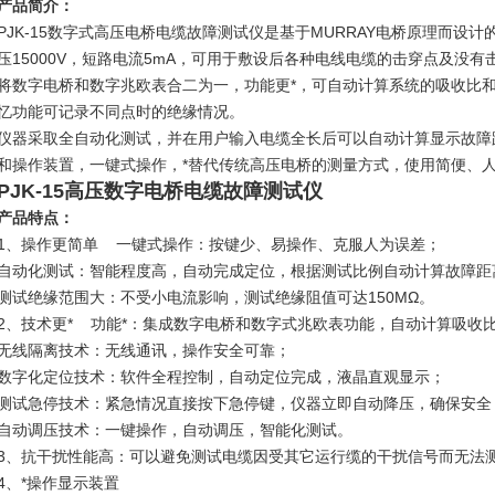
产品简介：
PJK-15数字式高压电桥电缆故障测试仪是基于MURRAY电桥原理而设
压15000V，短路电流5mA，可用于敷设后各种电线电缆的击穿点及没
将数字电桥和数字兆欧表合二为一，功能更*，可自动计算系统的吸收比
忆功能可记录不同点时的绝缘情况。
仪器采取全自动化测试，并在用户输入电缆全长后可以自动计算显示故障
和操作装置，一键式操作，*替代传统高压电桥的测量方式，使用简便、
PJK-15高压数字电桥电缆故障测试仪
产品特点：
1、操作更简单 一键式操作：按键少、易操作、克服人为误差；
自动化测试：智能程度高，自动完成定位，根据测试比例自动计算故障距
测试绝缘范围大：不受小电流影响，测试绝缘阻值可达150MΩ。
2、技术更* 功能*：集成数字电桥和数字式兆欧表功能，自动计算吸收
无线隔离技术：无线通讯，操作安全可靠；
数字化定位技术：软件全程控制，自动定位完成，液晶直观显示；
测试急停技术：紧急情况直接按下急停键，仪器立即自动降压，确保安
自动调压技术：一键操作，自动调压，智能化测试。
3、抗干扰性能高：可以避免测试电缆因受其它运行缆的干扰信号而无法
4、*操作显示装置