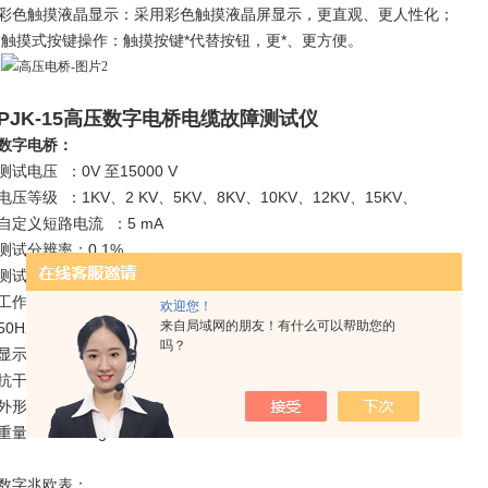
彩色触摸液晶显示：采用彩色触摸液晶屏显示，更直观、更人性化；
触摸式按键操作：触摸按键*代替按钮，更*、更方便。
PJK-15高压数字电桥电缆故障测试仪
数字电桥：
测试电压 ：0V 至15000 V
电压等级 ：1KV、2 KV、5KV、8KV、10KV、12KV、15KV、
自定义短路电流 ：5 mA
测试分辨率：0.1%
测试范围 ：< 20 km
工作电压 ：AC 220V±10%
欢迎您！
来自局域网的朋友！有什么可以帮助您的
50Hz测试方式 ：触摸式一键测试操作
吗？
显示方式 ：800×480（7寸）彩色触摸液晶屏
抗干扰能力：＞100VAC
外形尺寸 ：465 mm×330 mm×260 mm
重量 ：≤11.2 kg
数字兆欧表：