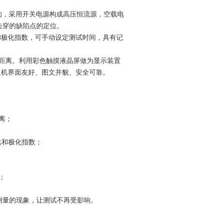
计的，采用开关电源构成高压恒流源，空载电
有击穿的缺陷点的定位。
和极化指数，可手动设定测试时间，具有记
距离。利用彩色触摸液晶屏做为显示装置
人机界面友好、图文并貌、安全可靠。
离；
比和极化指数；
全；
测量的现象，让测试不再受影响。