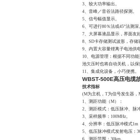
3、
较大功率输出。
4、
音峰／音谷法路径探测。
5、
信号幅值显示。
6、
可进行80％法或45°法测深
7、
大屏幕液晶显示，界面友
8、
SD卡存储测试波形，存
9、
内置大容量锂离子电池供
10、
电源管理：根据不同功能
池欠压时也将自动关机，以保
11、
集成化设备，小巧便携。
WBST-500E高压电
技术指标
(M为主机，T为信号发生器，
1、
测距功能（M）：
2、
测距模式：低压脉冲、脉
3、
采样频率：100MHz。
4、
分辨率：低压脉冲模式1m
5、
低压脉冲模式发射电压：3
6、
测距范围：30km。