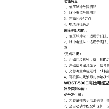
功能特点
1、
低压脉冲故障测距
2、
脉冲电流故障测距
3、
声磁同步*定点
4、
电缆路径探测
故障测距功能：
1、
低压脉冲法：适用于低阻
2、
脉冲电流法：适用于高阻
靠。
*定点功能：
1、
声磁同步接收，抗干扰能
2、
声磁信号波形显示，信号
3、
光标测量声磁延时，*判断
4、
可根据磁场波形的初始极
WBST-500E高压电
路径探测功能：
信号发生器：
1、
大容量锂离子电池供电，
2、
全自动功率匹配和保护，