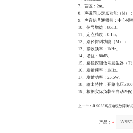
7、
盲区：2m。
8、
声磁同步定点功能（M）
9、
声音信号通频带：中心频率40
10、
信号增益：80dB。
11、
定点精度：0.1m。
12、
路径探测功能（M）：
13、
接收频率：1kHz。
14、
增益：80dB。
15、
路径探测信号发生器（T
16、
发射频率：1kHz。
17、
发射功率：≥3.5W。
18、
输出特性：开路电压≥100V
19、
根据实际负载全自动匹配
上一个：
JL9023高压电缆故障测
产品：