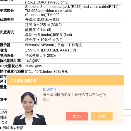
(RJ-11.COAX.TM-903 only)
Shielded 8-pin modular jack (RJ45) ,test voice cable(RJ11)
测试接头
TM-903,and video coax cable
(F-connector) TM-903
侦测类型
开路,短路,错线,分离对
范围: 0 ~ 255 m (836 ft)
解析度: 0.1 m (ft)
长度测试
单位: 公尺(meter)和英尺 (foot)
精准度: ± 10%+1m (3 ft)
显示器
58mm(W)*45mm(L) 单色LCD和背光
电池
1.5V×6个 (LR03 SIZE AAA 1.5V)
电池寿命
持续使用大于 200次
待机消耗功率
1uA@9V
zui大消耗功率
20mA@9V
操作温度与湿度
5℃to 40℃,below 80% RH.
储存温度与湿度
-10℃ to 60℃, below 70%.
尺寸
156(L)*73(W)*35(H) mm.
重量
约170g
欢迎您！
使用说明书 x1
来自局域网的朋友！有什么可以帮助您的
1.5V电池x6
附件
吗？
20cm CAT5 FTP Cable x1
远端位置器(#1) x1
LC-90 网路缆线测试器详细说明
测试缆线是否导通, 开路, 短路或错线, 及缆线接地功能
LC-90 网路缆线测试器
● 测试插头包括