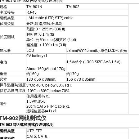
TM-901N/TM-902 网络测试仪详细说明
规格
TM-901N
TM-902
测试接头
RJ-45
缆线类型
LAN cable (UTP, STP),cable.
侦测类型
开路,短路,错线,分离对
范围: 0 ~ 255 m (836 ft)
解析度: 0.1 m (ft)
长度测试
单位: 公尺(meter)和英尺 (foot)
精准度: ± 10%+1m (3 ft)
显示器
LCD
58mm(W)*45mm(L) 单色LCD和背光
9V batteryx1
电池
1.5V×6个 (LR03 SIZE AAA 1.5V)
About 160gAbout 170g
重量
约160g
约170g
尺寸
130 x 56 x 38mm.
156 x 73 x 35mm
操作温度与湿度
5℃to 40℃,below 80% RH.
储存温度与湿度
-10℃ to 60℃, below 70%.
使用说明书 x1
1.5V电池x6
附件
20cm CAT5 FTP Cable x1
远端位置器(#1) x1
TM-902网线测试仪
TM-903网络缆线测试仪详细说明
缆线类型
UTP, FTP
CAT5, CAT6、
缆线种类