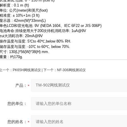
长度测试:范围: 0 ~ 255 m (836 ft)
解析度 : 0.1 m (ft)
单位: 公尺(meter)和英尺(foot)
精准度: ± 10%+1m (3 ft)
显示器 : 42mm(W)*33mm(L)
单色LCD和背光电池: 9V (NEDA 1604、IEC 6F22 or JIS 006P)
电池寿命:持续使用大于200次待机消耗功率: 1uA@9V
zui大消耗功率: 20mA@9V
操作温度与湿度: 5℃to 40℃,below 80% RH.
储存温度与湿度: -10℃ to 60℃, below 70%.
尺寸: 130(L)*56(W)*38(H) mm.
重量 : 约170g.
上一个：
PK65H网线测试仪
| 下一个：
NF-306网线测试仪
产品：
您的单位：
您的姓名：