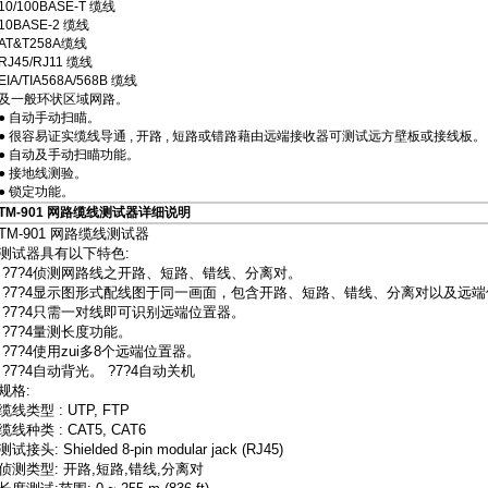
10/100BASE-T 缆线
10BASE-2 缆线
AT&T258A缆线
RJ45/RJ11 缆线
EIA/TIA568A/568B 缆线
及一般环状区域网路。
● 自动手动扫瞄。
● 很容易证实缆线导通 , 开路 , 短路或错路藉由远端接收器可测试远方壁板或接线板。
● 自动及手动扫瞄功能。
● 接地线测验。
● 锁定功能。
TM-901 网路缆线测试器详细说明
TM-901 网路缆线测试器
测试器具有以下特色:
?7?4侦测网路线之开路、短路、错线、分离对。
?7?4显示图形式配线图于同一画面，包含开路、短路、错线、分离对以及远端
?7?4只需一对线即可识别远端位置器。
?7?4量测长度功能。
?7?4使用zui多8个远端位置器。
?7?4自动背光。 ?7?4自动关机
规格:
缆线类型 : UTP, FTP
缆线种类 : CAT5, CAT6
测试接头: Shielded 8-pin modular jack (RJ45)
侦测类型: 开路,短路,错线,分离对