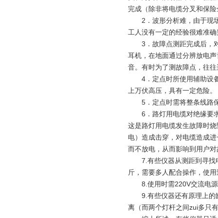
完成（除非将电缆分叉和保险
2．波形分析难，由于现场
工人没有一定的经验很难准确
3．故障点测距完成后，对
耳机，在地面通过分辨放电声
音。有时为了测故障点，往往
4．定点时所使用辅助设备
上万伏高压，具有一定危险。
5．定点时需将整条线路保
6．路灯用电缆对绝缘要求
这是路灯用电缆发生故障时烧
电）造成击穿，对电缆造成进
而不放电，从而影响到用户对
7.有些仪器从测距到寻找电
斤，需要多人配合操作，使用
8.使用时需220V交流电
9.有些仪器还有原理上的缺
离（而两个灯杆之间zui多只有