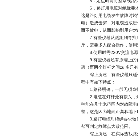
5．定点时需将整条线路保
6．路灯用电缆对绝缘要求
这是路灯用电缆发生故障时烧
电）造成击穿，对电缆造成进
而不放电，从而影响到用户对
7.有些仪器从测距到寻找电
斤，需要多人配合操作，使用
8.使用时需220V交流电
9.有些仪器还有原理上的缺
离（而两个灯杆之间zui多只有
综上所述，有些仪器只适合
程中有如下特点：
1.路径明确，一般无须查
2.电缆在灯杆处有接头，
种能在几十米范围内对故障电
差，这是因为地面距离和地下
3.路灯电缆对绝缘要求较
都可判定故障点大致范围。
综上所述，在实际查找路灯电