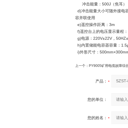
冲击能量：500J（焦耳）
d)冲击能量大小可随外接电
容并联使用
e)遥控操作距离：3m
f)遥控台上的电压显示量程：2
g)电源：220V±22V，50HZ±
h)内置储能电容器容量：1.5μ
i)外形尺寸：500mm×300mm
上一个：
PY9005矿用电缆故障综
产品：
您的单位：
您的姓名：