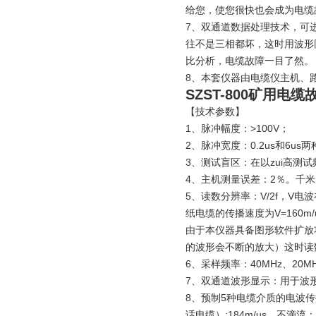
给您，使您很快也会成为电缆
7、双通道数据处理技术，可
往不是三相都坏，这时用波形
比分析，电缆故障一目了然。
8、本套仪器由电缆仪主机、
SZST-800矿用
【技术参数】
1、脉冲幅度：>100V；
2、脉冲宽度：0.2us和6us两
3、测试盲区：在以zui高测试
4、主机测量误差：2％。千米
5、读数分辨率：V/2f，V电
纸电缆的传播速度为V=160m/u
由于本仪器具备图形软件扩放
的波形会不断的放大）这时读数
6、采样频率：40MHz、20MH
7、双通道波形显示：用于波
8、预制5种电缆介质的电波传播
话电缆）:184m/us，不滴流：