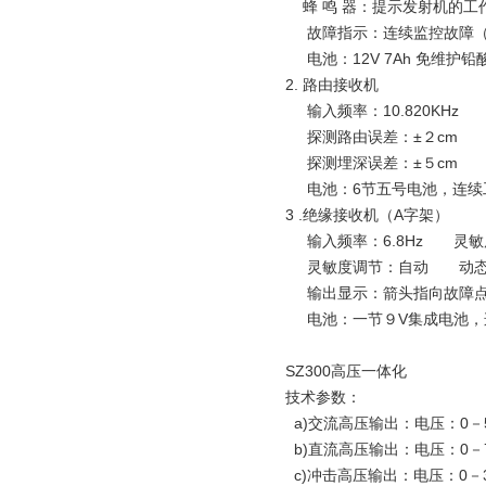
蜂 鸣 器：提示发射机的工
故障指示：连续监控故障（范
电池：12V 7Ah 免维护铅
2. 路由接收机
输入频率：10.820KHz
探测路由误差：±２cm
探测埋深误差：±５cm
电池：6节五号电池，连续工
3 .绝缘接收机（A字架）
输入频率：6.8Hz 灵敏度
灵敏度调节：自动 动态范围
输出显示：箭头指向故障点，
电池：一节９V集成电池，连
SZ300高压一体化
技术参数：
a)交流高压输出：电压：0－5
b)直流高压输出：电压：0－7
c)冲击高压输出：电压：0－