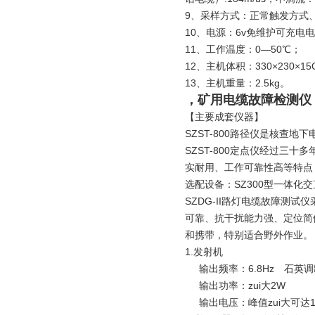
9、采样方式：正常触发方式
10、电源：6v免维护可充电
11、工作温度：0—50℃；
12、主机体积：330×230×1
13、主机重量：2.5kg。
，矿用电缆故障检测仪
【主要成套仪器】
SZST-800路径仪是核查地
SZST-800定点仪经过三
实耐用、工作可靠性高等特点
选配设备：SZ300型一体化
SZDG-II路灯电缆故障测
可靠、抗干扰能力强、定位简
和携带，特别适合野外作业。
1.发射机
输出频率：6.8Hz 石英调制1
输出功率：zui大2W
输出电压：峰值zui大可达10