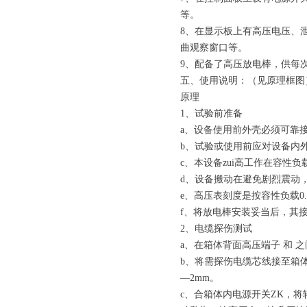
等。
8、在显示板上有高压电压、
曲观察窗口等。
9、配备了高压放电棒，供每
五、使用说明：（见原理框图
原理
1、试验前准备
a、设备使用前外壳必须可靠
b、试验或使用前应对设备内
c、本设备zui高工作在容性负
d、设备搬动在避免剧烈震动
e、高压表刻度是按容性负载0.
f、将放电棒安装妥当后，其
2、电缆探伤测试
a、在箱体背面高压端子 和 
b、将需探伤电缆芯线接至箱
—2mm。
c、合箱体内电源开关ZK，