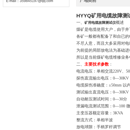
产地类别
E-mail：
359845197@qq.com
HYYQ矿用电缆故障测
一、
概述
矿用电缆故障测试仪
煤矿是电缆使用大户，由于井
各矿一般都有配备了和自已的
不尽人意，而且大多采用对电
为前提的局部放电法为基础进
所以是当前煤矿电缆维修业务
二、
主要技术参数
：
电流电压：单相交流220V、50
探伤直流输出电压：0—30K
电缆探伤准确度：±50mm 以
测试输出直流电压：0—30K
自动耐压测试时间：0—30分
泄漏电流测试范围：0—100 
主变压器额定容量：3KVA
整流方式：单相半波
放电球隙：手柄罗杆调节