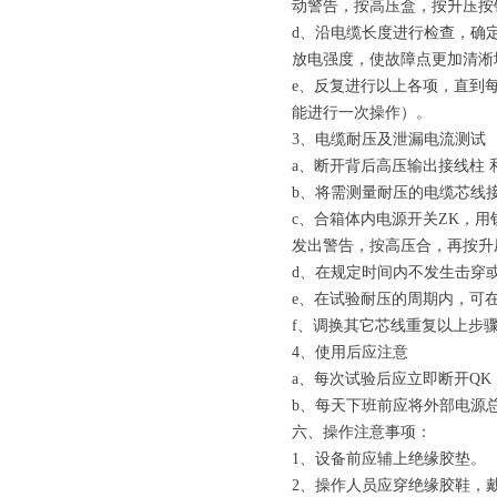
动警告，按高压盒，按升压按
d、沿电缆长度进行检查，确
放电强度，使故障点更加清淅
e、反复进行以上各项，直到
能进行一次操作）。
3、电缆耐压及泄漏电流测试
a、断开背后高压输出接线柱 
b、将需测量耐压的电缆芯线接
c、合箱体内电源开关ZK，
发出警告，按高压合，再按升
d、在规定时间内不发生击穿
e、在试验耐压的周期内，可
f、调换其它芯线重复以上步
4、使用后应注意
a、每次试验后应立即断开Q
b、每天下班前应将外部电源总
六、操作注意事项：
1、设备前应辅上绝缘胶垫。
2、操作人员应穿绝缘胶鞋，