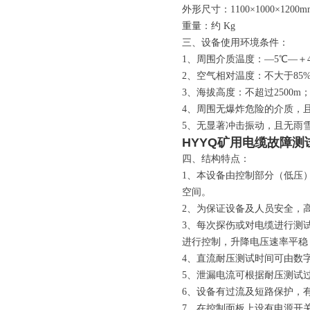
外形尺寸：1100×1000×120
重量：约 Kg
三、设备使用环境条件：
1、周围介质温度：—5℃—＋4
2、空气相对温度：不大于85%
3、海拔高度：不超过2500m
4、周围无爆炸危险的介质，
5、无显著冲击振动，且无雨
HYYQ矿用电缆故障测
四、结构特点：
1、本设备由控制部分（低压
空间。
2、为保证设备及人员安全，
3、每次探伤或对电缆进行测
进行控制，升降电压速率平稳
4、直流耐压测试时间可由数
5、泄漏电流可根据耐压测试
6、设备有过流及短路保护，
7、在控制面板上设有电源开