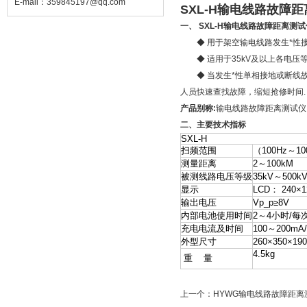
E-mail：
359845197@qq.com
SXL-H输电线路故障
一、 SXL-H输电线路故障距离测
◆ 用于架空输电线路发生*性接
◆ 适用于35kV及以上各电压
◆ 当发生*性单相接地或断线故
人员快速查找故障，缩短抢修时间.
产品别称:
输电线路故障距离测试仪
二、
主要技术指标
SXL-H
扫频范围
（100Hz～1
测量距离
2～100kM
被测线路电压等级
35kV～500k
显示
LCD： 240
输出电压
Vp_p≥8V
内部电池使用时间
2～4小时/每
充电电流及时间
100～200mA
外型尺寸
260×350×1
4.5kg
重 量
上一个：
HYWG输电线路故障距离