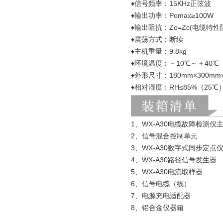
♦信号频率：15
♦输出功率：Pomax≥100W
♦输出阻抗：Zo=Zc
♦震荡方式：断续
♦主机重量：9
♦环境温度：－10℃～＋40℃
♦外形尺寸：180mm×
♦相对湿度：RH≤85%（25℃
1、WX-A30电缆
2、信号混合控
3、WX-A30数字式同步定
4、WX-A30路
5、WX-A30
6、信号电缆（线）
7、电源充电
8、铝合金仪器箱