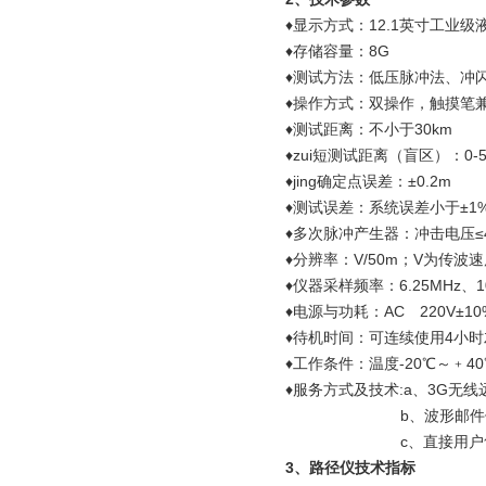
♦显示方式：12.1英寸工业
♦存储容量：8G
♦测试方法：低压脉冲法、冲
♦操作方式：双操作，触摸笔
♦测试距离：不小
♦zui短测试距离（盲区）：0-
♦jing确定点误差
♦测试误差：系统误差小于±1
♦多次脉冲产生器：冲击电压
♦分辨率：V/50m；V为传波速
♦仪器采样频率：6.25MHz、1
♦电源与功耗：AC 220V±
♦待机时间：可连续使用
♦工作条件：温度-20℃～﹢4
♦服务方式及技术:a、3G无
b、波形邮件传输
c、直接用户售后2-
3、路径仪技术指标