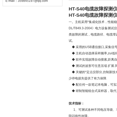
E-mail：
359845197@qq.com
HT-S40电缆故障探测
HT-S40电缆故障探测
一。主机采用*集成化技术，性能稳定
DL/T849.3-2004》电力
类故障的测试，电缆路径、电缆埋
试。
◆ 采用的USB通信接口,采集信
◆ 主机自动选择采样频率,zui低6
◆ 软件实现故障自动搜索,距离自动
◆ 测试的波形可任意压缩.扩展.
◆ 关键的*定点仪部分,仿制新技
少停电损失提供了有力保障.
◆ 配任何一款笔记本电脑，可实
◆ 研制智能组合式采样器，取
技术指标：
1、可测试各种不同电压等级、不
阻闪络性故障。