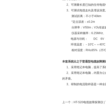
2、可测量长度已知的任何电缆
3、可测试电缆走向及埋设深度
测试距离：不小于40km 
*定点误差：±0.2m
分辨率：V/50m；V为传波
仪器采样频率：6.25MHz、1
电源与功耗： DC 6V（7
环境温度：－10℃～＋40℃
相对湿度：RH≤85%（25
本套系统比之于普通型电缆故障测
1、采用笔记本电脑，提高了系统
2、采用笔记本电脑，内置办公自
的矛盾。
3、研制的电流取样器是一种全
上一个：
HT-S20电缆故障探测仪
|