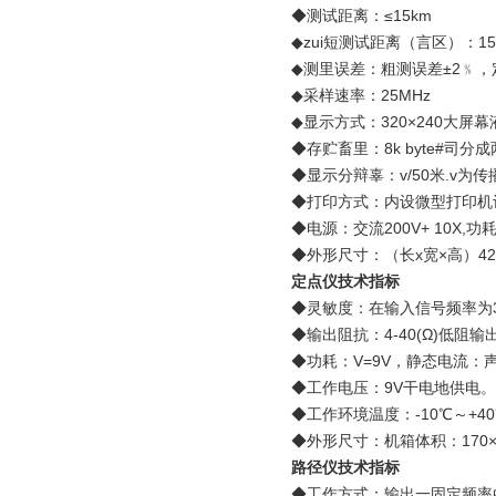
◆测试距离：≤15km
◆zui短测试距离（言区）：15
◆测里误差：粗测误差±2﹪，定
◆采样速率：25MHz
◆显示方式：320×240大屏
◆存贮畜里：8k byte#
◆显示分辩辜：v/50米.v为传
◆打印方式：内设微型打印机
◆电源：交流200V+ 10X,功
◆外形尺寸：（长x宽×高）420×
定点仪技术指标
◆灵敏度：在输入信号频率为300
◆输出阻抗：4-40(Ω)低阻输
◆功耗：V=9V，静态电流：
◆工作电压：9V干电地供电。
◆工作环境温度：-10℃～+4
◆外形尺寸：机箱体积：170×1
路径仪技术指标
◆工作方式：输出一固定频率