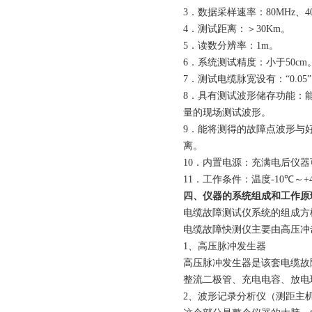
3
．数据采样
速
率
：80
MHz
、4
4
．测试距离：
＞
30
Km
。
5．读数分辨率：
1
m
。
6
．系统测试精度
：
小于
5
0cm
7
．
测试电缆脉宽
设有：
“
0.05
8
．
具有测试波形储存功能：
量的现场测试波形。
9
．能将测得的故障
点波形
与
离。
1
0
．内置电源：充满电后仪器
1
1
．
工作条件
：
温度
-10
℃
～
+
四、仪器的系统组成和工作原
电缆故障测试仪
系统的组成方
电缆故障快测仪主要由高压冲
1、高压脉冲发生器
高压脉冲发生器是该套电缆故
整流二极管、充电电容、放电
2
、波形记录分析仪（测距主