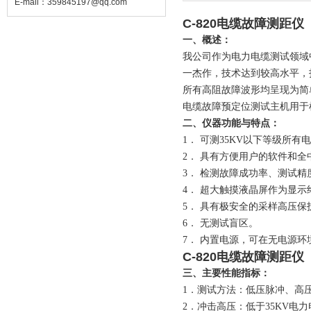
E-mail：
359845197@qq.com
C-820电缆故障测距仪
一、概述：
我公司作为电力电缆测试领域
一杰作，技术达到较高水平，
所有高阻故障波形均呈现为简
电缆故障预定位测试主机
用于
二、仪器功能与特点：
1．
可测
35KV
以下等级所有电
2．
具有方便用户的软件和全
3．
检测故障成功率、测试精
4．
超大
触摸
液晶屏作为显示
5．
具有极安全的采样高压保
6．
无测试盲区。
7．
内置电源，可在无电源环
C-820电缆故障测距仪
三、主要性能指标：
1．
测试方法：
低压脉冲、高
2．冲击高压：低于
35KV
电力