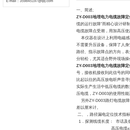
E-mail：
359845197@qq.com
一、简述;
ZY-D003地埋电力电缆故障
缆的运行故障”而精心设计研
电缆故障点受潮，用加高压使
本仪器在设计上利用电磁感
不需要升压设备，保障了人身
路径、指示故障点的方向，表
分轻松，尤其适合野外现场操
ZY-D003地埋电力电缆故障
号，接收机接收到此信号的同
比起以往的高压放电听声音寻
实际生产生活中低压电缆的数
压电缆，ZY-D003的使用
另外ZY-D003路灯电缆故
差以厘米计。
二、
，路径漏电定位技术指
1．探测线缆长度： 市话及低
高压电缆≤10