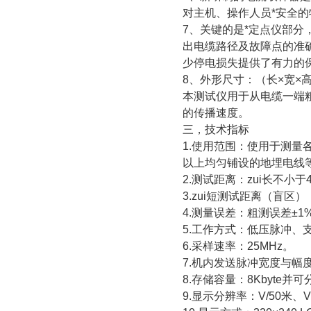
对主机、操作人员*安全的
7、关键的是*定点仪部分
出电缆路径及故障点的准
少停电损失提供了有力的
8、外形尺寸：（长×宽×高）3
本测试仪用于从电缆一端
的传播速度。
三，
技术指标
1.使用范围：使用于测
以上均匀铺设的地埋电线
2.测试距离：zui长不小于4
3.zui短测试距离（盲区）
4.测量误差：粗测误差±1%
5.工作方式：低压脉冲、
6.采样速率：25MHz。
7.机内发送脉冲宽度与幅度：0.2
8.存储容量：8Kbyt
9.显示分辨率：V/50米、