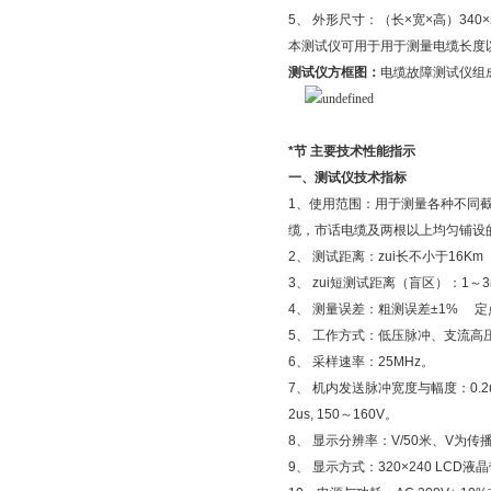
5、 外形尺寸：（长×宽×高）340×2
本测试仪可用于用于测量电缆长度
测试仪方框图：
电缆故障测试仪组
*节
主要技术性能指示
一、测试仪技术指标
1、使用范围：用于测量各种不同
缆，市话电缆及两根以上均匀铺设
2、 测试距离：zui长不小于16Km
3、 zui短测试距离（盲区）：1～3
4、 测量误差：粗测误差±1% 定
5、 工作方式：低压脉冲、支流高
6、 采样速率：25MHz。
7、 机内发送脉冲宽度与幅度：0.2us
2us, 150～160V。
8、 显示分辨率：V/50米、V为传播
9、 显示方式：320×240 LCD