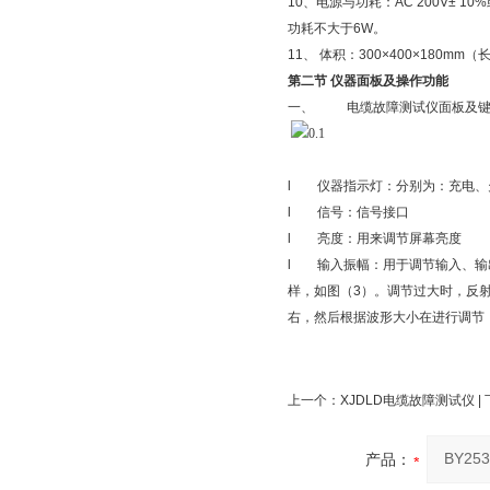
10、电源与功耗：AC 200V± 1
功耗不大于6W。
11、 体积：300×400×180mm
第二节
仪器面板及操作功能
一、 电缆故障测试仪面板及键
l 仪器指示灯：分别为：充电、欠
l 信号：信号接口
l 亮度：用来调节屏幕亮度
l 输入振幅：用于调节输入、输
样，如图（3）。调节过大时，反射
右，然后根据波形大小在进行调节
上一个：
XJDLD电缆故障测试仪
|
产品：