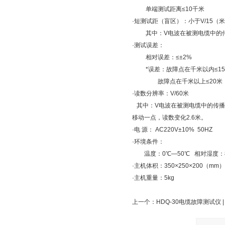
单端测试距离≤10千米
·短测试距（盲区）：小于V/15（
其中：V电波在被测电缆中的
·测试误差：
相对误差：≤±2%
*误差：故障点在千米以内≤15
故障点在千米以上≤20米
·读数分辨率：V/60米
其中：V电波在被测电缆中的传播速度
移动一点，读数变化2.6米。
·电 源： AC220V±10% 50HZ
·环境条件：
温度：0℃—50℃ 相对湿度：8
·主机体积：350×250×200（mm）
·主机重量：5kg
上一个：
HDQ-30电缆故障测试仪