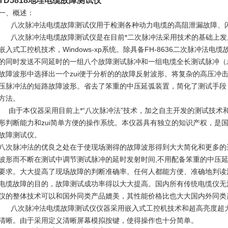
TD5818地埋电缆故障测试仪
一、概述：
八次脉冲法电缆故障测试仪用于检测各种动力电缆的高阻泄漏故障、闪
八次脉冲法电缆故障测试仪是在目前*二次脉冲法采用技术的基础上发
嵌入式工控机技术，Windows-xp系统。除具备FH-8636二次脉冲
的同时发送不同延时的一组八个故障测试脉冲和一组电缆全长测试脉冲（
故障波形中选择出一个zui便于分析的的故障反射波形。将复杂的高压冲
压脉冲法的短路故障波形。省去了笨重的中压延弧装置，简化了测试手段
方法。
由于本仪器采用目前上*“八次脉冲法”技术，加之自主开发的测试技术
形判断能力和zui简单方便的操作系统。本仪器具有独立的知识产权，是国
故障测试仪。
八次脉冲法的优良之处在于使现场测得的故障波形得到大大简化和更多的
波形而不断在测试中调节测试脉冲的延时发射时间,不用配备笨重的中压
要求。大大提高了现场故障的判断准确率。任何人都能方便、准确地判读
电缆故障的目的，故障测试成功率得以大大提高。国内所有传统电缆仪无法
仪的整体技术可以和国外同类产品媲美，其性能价格比也大大国内外同类
八次脉冲法电缆故障测试仪仪器采用嵌入式工控机技术和超高亮度超大
清晰。由于采用定义清晰屏幕模拟按键，使得操作也十分简单。