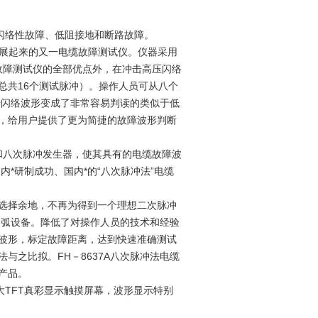
络性故障、低阻接地和断路故障。
展起来的又一电缆故障测试仪。仪器采用
法电缆故障测试仪的全部优点外，在冲击高压闪络
总共16个测试脉冲）。操作人员可从八个
击闪络波形变成了非常容易判读的类似于低
，给用户提供了更为简捷的故障波形判断
和八次脉冲发生器，使其具有的电缆故障波
内*研制成功、国内*的“八次脉冲法”电缆
选择余地，不再为得到一个理想二次脉冲
延弧设备。降低了对操作人员的技术和经验
波形，标定故障距离，达到快速准确测试
与之比拟。FH－8637A八次脉冲法电缆
产品。
TFT真彩显示触摸屏幕，波形显示特别