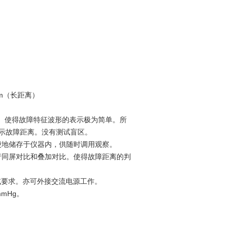
Km（长距离）
形。使得故障特征波形的表示极为简单。所
示故障距离。没有测试盲区。
便地储存于仪器内，供随时调用观察。
行同屏对比和叠加对比。使得故障距离的判
试要求。亦可外接交流电源工作。
mmHg。