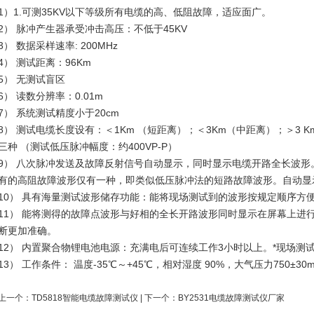
1）1.可测35KV以下等级所有电缆的高、低阻故障，适应面广。
2） 脉冲产生器承受冲击高压：不低于45KV
3） 数据采样速率: 200MHz
4） 测试距离：96Km
5） 无测试盲区
6） 读数分辨率：0.01m
7） 系统测试精度小于20cm
8） 测试电缆长度设有：＜1Km （短距离）；＜3Km（中距离）；＞3 
三种 （测试低压脉冲幅度：约400VP-P）
9） 八次脉冲发送及故障反射信号自动显示，同时显示电缆开路全长波
有的高阻故障波形仅有一种，即类似低压脉冲法的短路故障波形。自动显
10） 具有海量测试波形储存功能：能将现场测试到的波形按规定顺序方
11） 能将测得的故障点波形与好相的全长开路波形同时显示在屏幕上进
断更加准确。
12） 内置聚合物锂电池电源：充满电后可连续工作3小时以上。*现场测
13） 工作条件： 温度-35℃～+45℃，相对湿度 90%，大气压力750±30
上一个：
TD5818智能电缆故障测试仪
| 下一个：
BY2531电缆故障测试仪厂家