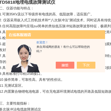
TD5818地埋电缆故障测试仪
二、仪器功能与特点：
1.可测35KV及以下等级所有电缆的高、低阻故障，适应面广。
2. 仪器采用嵌入式工控机技术和*“八次脉冲法”测试技术。同时还具有
3.任何高阻故障均呈现zui简单的类似低压脉冲短路故障波形特征，极易
4.具有方便用户的软件和全中文菜单以及荧屏触摸按键操作。按键定义简
5.检测故障成功率、测试精度及测试方便程度国内任何一种检测设备。
欢迎您！
6.超高亮度、超大液晶屏作为显示终端，可在阳光直射的环境中清晰地观
来自局域网的朋友！有什么可以帮助您的
友好的显示界面。
吗？
7.具有手写板功能，在波形存储时可以将现场测试的人员、地点及故障
存的文档中。
8.具有极安全的高压保护措施。测试仪器在冲击高压环境中不会死机和损
9.具有标准打印机USB接口。
10.操作简单，可靠性高。具有*的性价比。
11.无测试盲区。
12.内置聚合物锂电池电源，可在无电源环境测试电缆的开路及低阻短路
三、主要性能指标：
多次脉冲法电缆故障测试仪