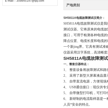
E-mail：
359845197@qq.com
产地类别
SH5811A
电缆故障测试仪
简介：
SH5811A
电缆故障测试仪是我
测试仪器。
它
将原来的电缆故
接口，
可用于检测各种电缆的
障点位置、电缆长度和电缆的
一个新jing界。它具有测试
仪器采用汉字系统，高清晰度
SH5811A电缆故障测
一、
整套仪器特点：
1、
整套设备将故障测试和路
2、
采用了新型大屏幕液晶显
3、
自带直流电源，方便现场
4、
USB通信接口：现仅供
5、
自带微型打印机，可打印
6、
新研制的电流取样器是一
人员*安全的特点。