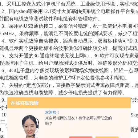
1、采用工控嵌入式计算机平台系统，工业级使用环境，实现*
2、国内shou家采用12.1英寸大屏幕触摸系统全电脑操作平台
并配有电缆故障测试软件和电缆资料管理软件。
3、采用的USB通信接口，采集信号稳定，配一款笔记本电脑可
25MHz、采样频率，能满足不同长度电缆的测试要求，减少了
4、软件实现故障自动搜索，距离自动显示，双游标移动可*到0
随机显示两个更接近标准的波形供你准确比较分析，提高测试精
5、支持开通的3G通信终端或无线上网ka，3G软件可实现专
程操控用户主机，给用户现场测试提供及时、准确波形分析和交
6、4G电子盘内存多类现场波形和现场实物接线图，轻轻一点
电缆档案管理，为电缆的维护工作和*定位提供参考和帮助。
7、关键的*定点仪部分，直接数字显示测试者离故障点距离，
为快速准确查找电缆故障，减少停电损失提供了有力保障。
9、、研制智能组合式采样器，取代了烦琐的现场接线，具有波
对主机、操作人员*安全的特点。
欢迎您！
10、高压放电部分三种可供用户选择，国内*高频高压电源8.9kg
来自局域网的朋友！有什么可以帮助您的
三、测试指标：
吗？
1、可测试各种不同电压等级、不同截面、不同介质及各种材质
路、短路、低阻、高阻泄漏、高阻闪络性故障。