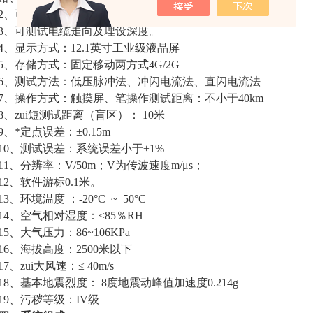
2、可测量长度已知的任何电缆中电波传播的速度。
3、可测试电缆走向及埋设深度。
4、显示方式：12.1英寸工业级液晶屏
5、存储方式：固定移动两方式4G/2G
6、测试方法：低压脉冲法、冲闪电流法、直闪电流法
7、操作方式：触摸屏、笔操作测试距离：不小于40km
8、zui短测试距离（盲区）： 10米
9、*定点误差：±0.15m
10、测试误差：系统误差小于±1%
11、分辨率：V/50m；V为传波速度m/μs；
12、软件游标0.1米。
13、环境温度 ：-20°C ~ 50°C
14、空气相对湿度：≤85％RH
15、大气压力：86~106KPa
16、海拔高度：2500米以下
17、zui大风速：≤ 40m/s
18、基本地震烈度： 8度地震动峰值加速度0.214g
19、污秽等级：IV级