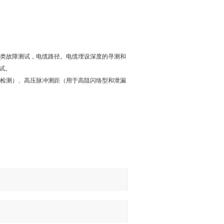
各类故障测试，电缆路径。电缆埋设深度的寻测和
试。
长检测）、高压脉冲测距（用于高阻闪络型和泄漏