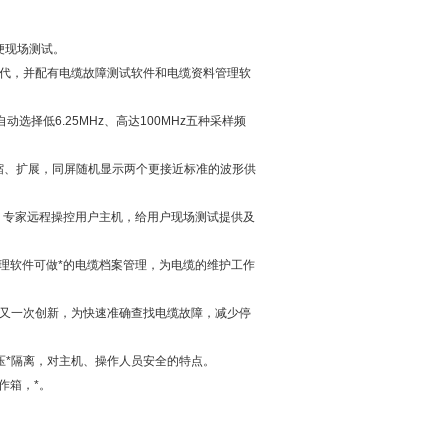
便现场测试。
时代，并配有电缆故障测试软件和电缆资料管理软
择低6.25MHz、高达100MHz五种采样频
压缩、扩展，同屏随机显示两个更接近标准的波形供
务，专家远程操控用户主机，给用户现场测试提供及
理软件可做*的电缆档案管理，为电缆的维护工作
的又一次创新，为快速准确查找电缆故障，减少停
压*隔离，对主机、操作人员安全的特点。
作箱，*。