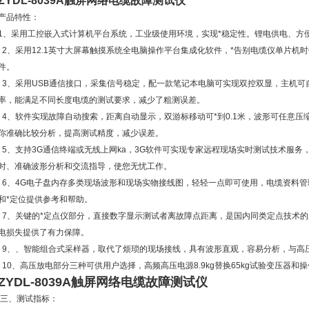
ZYDL-8039A触屏网络电缆故障测试仪
产品特性：
1、采用工控嵌入式计算机平台系统，工业级使用环境，实现*稳定性。锂电供电、方
2、采用12.1英寸大屏幕触摸系统全电脑操作平台集成化软件，*告别电缆仪单片机
件。
3、采用USB通信接口，采集信号稳定，配一款笔记本电脑可实现双控双显，主机可自动选
率，能满足不同长度电缆的测试要求，减少了粗测误差。
4、软件实现故障自动搜索，距离自动显示，双游标移动可*到0.1米，波形可任意
你准确比较分析，提高测试精度，减少误差。
5、支持3G通信终端或无线上网ka，3G软件可实现专家远程现场实时测试技术服
时、准确波形分析和交流指导，使您无忧工作。
6、4G电子盘内存多类现场波形和现场实物接线图，轻轻一点即可使用，电缆资料管
和*定位提供参考和帮助。
7、关键的*定点仪部分，直接数字显示测试者离故障点距离，是国内同类定点技术
电损失提供了有力保障。
9、、智能组合式采样器，取代了烦琐的现场接线，具有波形直观，容易分析，与高
10、高压放电部分三种可供用户选择，高频高压电源8.9kg替换65kg试验变压器和操
ZYDL-8039A触屏网络电缆故障测试仪
三、测试指标：