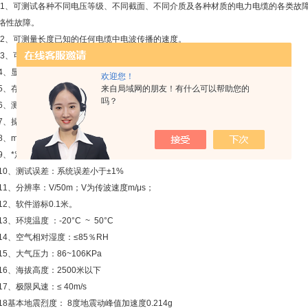
1、可测试各种不同电压等级、不同截面、不同介质及各种材质的电力电缆的各类故
络性故障。
2、可测量长度已知的任何电缆中电波传播的速度。
3、可测试电缆走向及埋设深度。
4、显示方式：12.1英寸工业级液晶屏
欢迎您！
来自局域网的朋友！有什么可以帮助您的
5、存储方式：固定移动两方式4G/2G
吗？
6、测试方法：低压脉冲法、冲闪电流法、直闪电流法
7、操作方式：触摸屏、笔操作测试距离：不小于40km
8、min测试距离（盲区）： 10米
9、*定点误差：±0.15m
10、测试误差：系统误差小于±1%
11、分辨率：V/50m；V为传波速度m/μs；
12、软件游标0.1米。
13、环境温度 ：-20°C ~ 50°C
14、空气相对湿度：≤85％RH
15、大气压力：86~106KPa
16、海拔高度：2500米以下
17、极限风速：≤ 40m/s
18基本地震烈度： 8度地震动峰值加速度0.214g