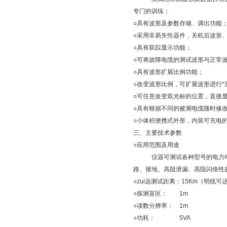
专门的训练；
○具有波形及参数存储、调出功能
○采用非易失性器件，关机后波形
○具有双踪显示功能；
○可将故障电缆的测试波形与正常
○具有波形扩展比例功能；
○改变波形比例，可扩展波形进行*
○可任意改变双光标的位置，直接
○具有根据不同的被测电缆随时修
○小体积便携式外形，内装可充电
三、主要技术参数
○应用范围及用途
仪器可测试各种型号的电力电
路、接地、高阻泄漏、高阻闪络性
○zui远测试距离：15Km（明线可
○探测盲区： 1m
○读数分辨率： 1m
○功耗： 5VA