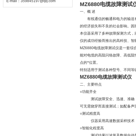
E-mail：
359845197@qq.com
MZ6880电缆故障测试
一、概
述
有线通信的畅通和电力的输送有
的经济损失和不良的社会影响。因
本仪器采用了多种故障探测方式，
仪的成功经验而推出的高科技、智
MZ6880
电缆故障测试仪是一套综
能对电缆的高阻闪络故障、高低阻
点的*位置。
特别适用于测试各种型号、不同等
MZ6880电缆故障测试仪
二、主要特点
○功能齐全
测试故障安全、迅速、准确；仪
可无需烧穿而直接测试；如配备声
○测试精度高
仪器采用高速数据采样技术
○智能化程度高
测试结果以波形及数据自动显示