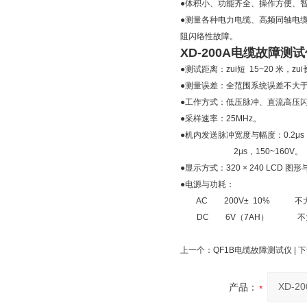
●体积小、功能齐全、操作方便、
●测量各种电力电缆、高频同轴电
阻闪络性故障。
XD-200A电缆故障测
●测试距离：zui短 15~20 米，zu
●测量误差：全范围系统误差不大于±
●工作方式：低压脉冲、直流高压
●采样速率：25MHz。
●机内发送脉冲宽度与幅度：0.2μs，
2μs，150~160V。
●显示方式：320 × 240 LCD 图
●电源与功耗：
AC 200V± 10% 不大
DC 6V（7AH） 不大
上一个：
QF1B电缆故障测试仪
| 
产品：