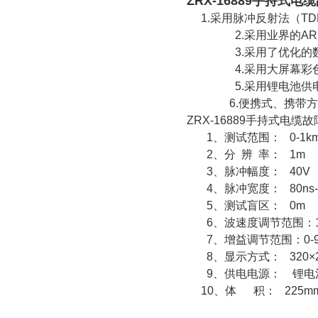
ZRX-16889手持式
1.
采用脉冲反射法（
T
2.采用业界的ARM处
3.
采用了优化的
4.
采用大屏幕彩
5.
采用锂电池供
6.
便携式、携带方
ZRX-16889
手持式电缆故
1
、测试范围：
0-1km
2
、分
辨 率： 1m
3
、脉冲幅度：
40V
4
、脉冲宽度：
80ns
5
、测试盲区：
0m
6
、波速度调节范围：
7
、增益调节范围：
0-
8
、显示方式：
320×
9
、供电电源：
锂电
10
、体
积： 225mm×