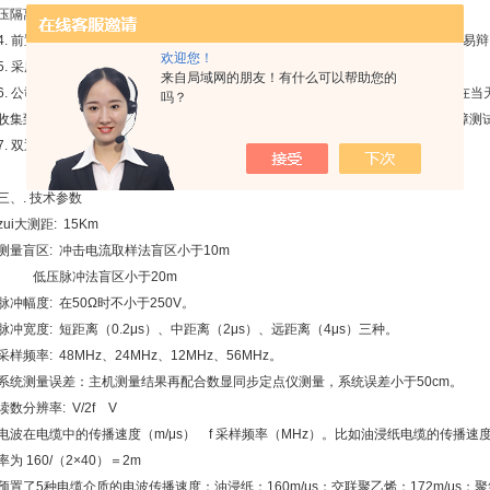
压隔离，抗干扰能力强，同时保证了测试可靠性和人机的安全。
4. 前置采样测量单元采用*信号处理技术，全汉化大屏幕显示，测试波形特征清晰易
欢迎您！
5. 采用基于Windows平台的软件，更具人性化设计，操作简便。
来自局域网的朋友！有什么可以帮助您的
6. 公司开展的网上服务业务更加方便用户，只要您将测试波形通过发给我们，您在
吗？
收集到的各类电缆故障波形及其分析结果通过发给您，使您很快也会成为电缆故障测
7. 双通道同屏对比数据处理技术，有利于您进行波形的对比分析。
三、. 技术参数
zui大测距: 15Km
测量盲区: 冲击电流取样法盲区小于10m
低压脉冲法盲区小于20m
脉冲幅度: 在50Ω时不小于250V。
脉冲宽度: 短距离（0.2μs）、中距离（2μs）、远距离（4μs）三种。
采样频率: 48MHz、24MHz、12MHz、56MHz。
系统测量误差：主机测量结果再配合数显同步定点仪测量，系统误差小于50cm。
读数分辨率: V/2f V
电波在电缆中的传播速度（m/μs） f 采样频率（MHz）。比如油浸纸电缆的传播速度为V=
率为 160/（2×40）＝2m
预置了5种电缆介质的电波传播速度：油浸纸：160m/μs；交联聚乙烯：172m/μs；