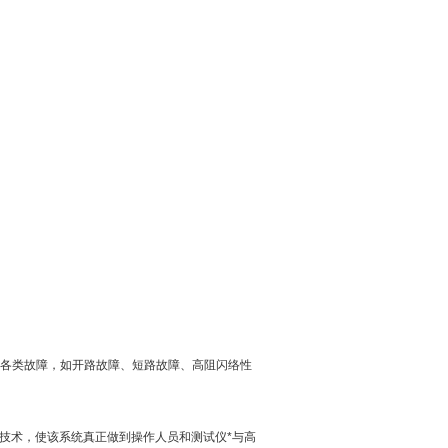
缆的各类故障，如开路故障、短路故障、高阻闪络性
样技术，使该系统真正做到操作人员和测试仪*与高