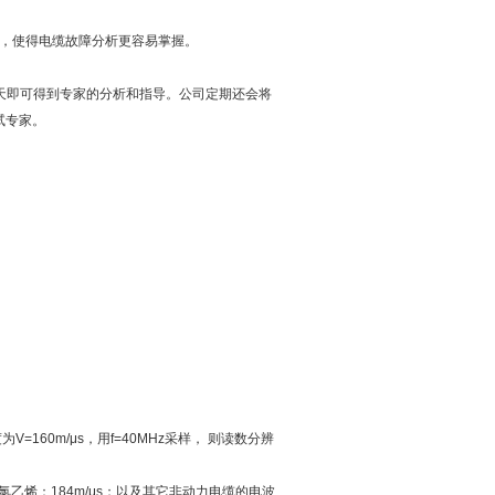
辩，使得电缆故障分析更容易掌握。
当天即可得到专家的分析和指导。公司定期还会将
试专家。
160m/μs，用f=40MHz采样， 则读数分辨
聚氯乙烯：184m/μs；以及其它非动力电缆的电波