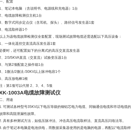
一、配置
1、笔记本电脑 （含说明书、电源线和充电器）1台
2、电缆故障检测仪主机1台
3、数字式同步定点仪（含耳机、探头）、路径信号发生器1套
4、电流取样器1个
以上为该电缆故障检测仪全套配置，现场测试故障电缆还需选配以下高压设备：
1、一体化遥控交直流高压发生器1套
必要时，还可配置如下的分离式的高压交直流发生器
2、2/3/5KVA直流（交直流）试验变压器1台
3、与第2项配套之操作箱1台
4、1微法/2微法 /30KV以上脉冲电容1个
5、高压放电棒1根
注：第1项可以代替 2、3、4、5项
XK-1003A电缆故障测试仪
二、用途
1. 可测试各种型号35KV以下电压等级的铜铝芯电力电缆、同轴通信电缆和市话电
故障和高阻泄漏性故障。
2. 具有多种测试方法，如低压脉冲法、冲击高压电流取样法、直流高压闪络法等。
3. 由于笔记本电脑是电池供电，而数据采集器使用的是电脑的电源，再配以*电流取