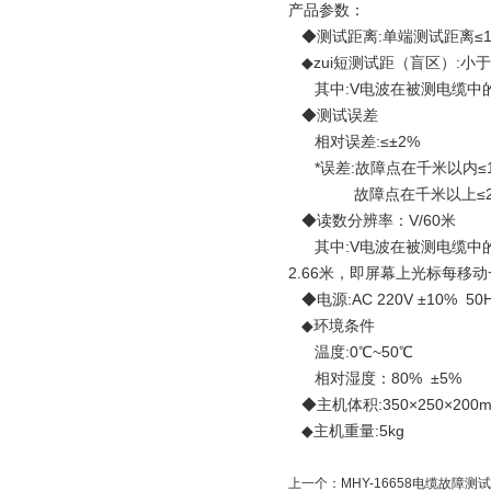
产品参数：
◆测试距离:单端测试距离≤1
◆zui短测试距（盲区）:小于
其中:V电波在被测电缆中
◆测试误差
相对误差:≤±2%
*误差:故障点在千米以内≤1
故障点在千米以上≤2
◆读数分辨率：V/60米
其中:V电波在被测电缆中的传
2.66米，即屏幕上光标每移动
◆电源:AC 220V ±10% 50
◆环境条件
温度:0℃~50℃
相对湿度：80% ±5%
◆主机体积:350×250×200
◆主机重量:5kg
上一个：
MHY-16658电缆故障测