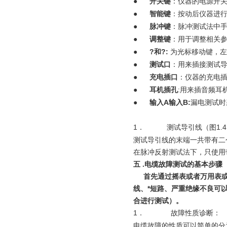
●
开关键
：仪器的电源开
●
智能键
：按动后仪器进行
●
脉冲键
：脉冲测试法中
●
调整键
：用于调整相关
●
?
和
?
:
为光标移动键，左
●
测试口
：用来插接测试
●
充电插口
：仪器的充电
●
耳机插孔
:用来插音频耳
●
输入A输入B:
漏电测试时
1．
测试导引线（图1.4.
测试导引线的末端一共带有二
在脉冲反射测试法下，只使用
五 .电缆故障测试的基本步骤
首先通过摇表或者万用表
线、*短路、严重绝缘不良可
合进行测试）。
1．
故障性质诊断：
电缆故障的性质可以简单的分