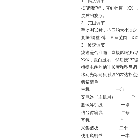
1 幅度调节
按“调整”键，直到幅度 XX 反
度后的波形。
2 范围调节
手动测试时，范围的大小决定
复按“调整”键，直至范围 XX
3 波速调节
波速是否准确，直接影响测试
XXX，反白显示，然后按“
?
”
根据电缆的估计长度和型号调
移动光标到反射波的左边拐点
装箱清单:
主机
一台
充电器（主机用）
一个
测试导引线
一条
信号传输线
二条
耳机
一个
采集踏板
二个
使用说明书
一本