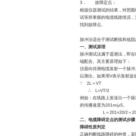
3．
故障定点：
根据仪器测试的结果，对照图
试等所掌握的电缆线路情况，
找到故障点。
脉冲法适合于测试断线和低阻
一、测试原理
脉冲测试法属于遥测法，即在
端配合。其主要原理如下：
仪器向待测电缆发射一个脉冲
以测出。如果用V表示发射波
∵ 2L＝VT
∴ L=VT/2
例如：在线路上发送出一个脉
的传播速度为201m/μS。
L＝201×20/2＝20
二、电缆障碍定点的
障碍性质判定
正确判断线路障碍的种类，采