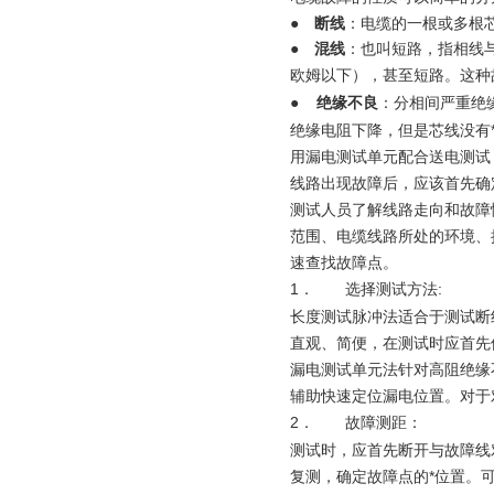
●
断线
：电缆的一根或多根
●
混线
：也叫短路，指相线
欧姆以下），甚至短路。这种
●
绝缘不良
：分相间严重绝
绝缘电阻下降，但是芯线没有
用漏电测试单元配合送电测试
线路出现故障后，应该首先确
测试人员了解线路走向和故障
范围、电缆线路所处的环境、
速查找故障点。
1．
选择测试方法:
长度测试脉冲法适合于测试断
直观、简便，在测试时应首先
漏电测试单元法针对高阻绝缘
辅助快速定位漏电位置。对于
2．
故障测距：
测试时，应首先断开与故障线
复测，确定故障点的*位置。