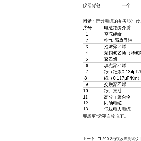
仪器背包
一个
附录
：部分电缆的参考脉冲传
序号
电缆绝缘介质
1
空气绝缘
2
空气-隔垫同轴
3
泡沫聚乙烯
4
聚四氟乙烯（特氟
5
聚乙烯
6
填充聚乙烯
7
纸（纸浆0.134μF
8
纸（0.117μF/Km
9
交联聚乙烯
10
纸、充油
11
高分子聚合物
12
同轴电缆
13
低压电力电缆
要想更*需要自校准下。
上一个：
TL260-2电缆故障测试仪