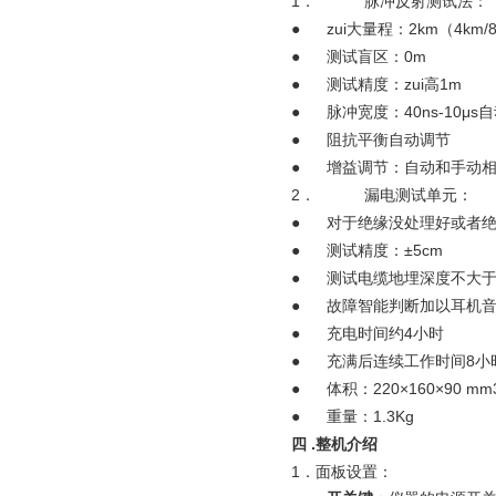
1．
脉冲反射测试法：
●
zui大量程：2km（4km/
●
测试盲区：0m
●
测试精度：zui高1m
●
脉冲宽度：40ns-10μs
●
阻抗平衡自动调节
●
增益调节：自动和手动
2．
漏电测试单元：
●
对于绝缘没处理好或者
●
测试精度：±5cm
●
测试电缆地埋深度不大于
●
故障智能判断加以耳机
●
充电时间约4小时
●
充满后连续工作时间8小
●
体积：220×160×90 mm
●
重量：1.3Kg
四 .整机介绍
1．面板设置：