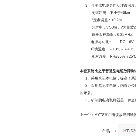
3、可测试电缆走向及埋设深度
测试距离：不小于40km 
*定点误差：±0.2m
分辨率：V/50m；V为传波
仪器采样频率：6.25MHz、1
电源与功耗： DC 6V（7
环境温度：－10℃～＋40℃
相对湿度：RH≤85%（25
本套系统比之于普通型电缆故障测
1、采用笔记本电脑，提高了系统
2、采用笔记本电脑，内置办公自
的矛盾。
3、研制的电流取样器是一种全
上一个：
MYTS矿用电缆故障测试
产品：