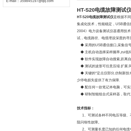
E-mail：
359845197@qq.com
HT-S20电缆故障测试
HT-S20电缆故障测试仪
是根据不同
集成化技术，性能稳定，USB通信接口
2004》电力设备测试仪器通用
试，电缆路径、电缆埋设深度的寻
◆ 采用的USB通信接口,采集信
◆ 主机自动选择采样频率,zui低6
◆ 软件实现故障自动搜索,距离自动
◆ 测试的波形可任意压缩.扩展.
◆ 关键的*定点仪部分,仿制新技
少停电损失提供了有力保障.
◆ 配任何一款笔记本电脑，可实
◆ 研制智能组合式采样器，取
技术指标：
1、可测试各种不同电压等级、不
阻闪络性故障。
2、可测量长度已知的任何电缆