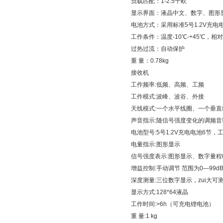
负载匹配：1-2.5千欧
显示界面：液晶中文、数字、图形
电池方式：采用标准5号1.2V充电
工作条件：温度-10℃-+45℃，相对
过热过流：自动保护
重 量：0.78kg
接收机
工作频率:低频、高频、工频
工作模式:波峰、波谷、外接
天线模式:一个水平线圈、一个垂直
声音指示:随信号强度变化的调频音
电池型号:5号1.2V充电电池6节，
电量指示:图形显示
信号强度表示:图形显示、数字量程0
增益控制:手动调节 范围为0—99d
深度测量:三位数字显示，zui大可测
显示方式:128*64液晶
工作时间:>6h（可充电锂电池）
重 量:1 kg