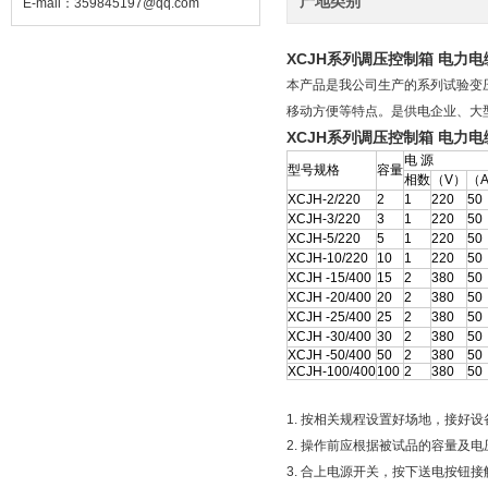
产地类别
E-mail：
359845197@qq.com
XCJH系列调压控制箱 电力
本产品是我公司生产的系列试验变
移动方便等特点。是供电企业、大
XCJH系列调压控制箱 电力
电 源
型号规格
容量
相数
（V）
（
XCJH-2/220
2
1
220
50
XCJH-3/220
3
1
220
50
XCJH-5/220
5
1
220
50
XCJH-10/220
10
1
220
50
XCJH -15/400
15
2
380
50
XCJH -20/400
20
2
380
50
XCJH -25/400
25
2
380
50
XCJH -30/400
30
2
380
50
XCJH -50/400
50
2
380
50
XCJH-100/400
100
2
380
50
1. 按相关规程设置好场地，接好
2. 操作前应根据被试品的容量及
3. 合上电源开关，按下送电按钮