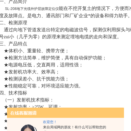
一、产品简介
能在不挖开复土的情况下，方便而
SL-208地下光缆外护层故障定位仪
度及故障点。是电力、通讯部门和厂矿企业*的设备和得力助手
二、检测原理
通过向地下管道发送出特定的电磁波信号，探测仪利用探头与
号zui小（几乎为零）的原理来测定埋地电缆的走向和深度。
三、产品特点
★体积小、重量轻、携带方便；
★检测方法简单，维护简便，具有自动保护功能；
★电源电压低，交直两用，适用性强；
★发射机功率大、效率高；
★检测误差小、抗干扰能力强；
★性能稳定可靠，对环境适应能力强。
四、技术指标
（一）发射机技术指标：
★发射功率：≥25W，可调；
★发射频率：1K±0.1Hz，节拍频率1-2Hz；
★输出阻抗匹配：0-100Ω；
欢迎您！
来自局域网的朋友！有什么可以帮助您的
★发射距离：≤5Km（5公里以外可逐级移动）；