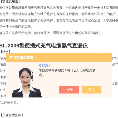
【功能及用途】
该仪器是用来准确检测充气电缆漏气点的设备。当前市内电缆干线无一例外都采用压
为定势。因为对电缆实施充气维护是行之有效的保护措施，能防止潮气和水份的侵入
故障和判断漏气的区段提供了先决条件，但对充气电缆漏气点作定点定位，则长期不
是一项十分艰巨的工作。
该仪器广泛应用于电信、路灯管理所、通讯等使用充气电缆的单位和部门。
SL-2006型便携式充气电缆氢气查漏仪
【特点】
*灵敏度高：0.0001%氢气含量就能检查出来，而且不受氟里昂、甲烷及大多数其他气
*精度高；典型漏点定位精度在实际漏点0.3米半径范围之内，实际应用常常在数厘米范围
欢迎您！
来自局域网的朋友！有什么可以帮助您的
力强、粘滞性小、扩散性小的缘故。
吗？
*操作简便：只需5分钟便能掌握系统的操作。
*安全性好；5%氢气和95%氮气的示踪气体无毒、无味、无腐蚀性、不可燃。这种示
的常用气体，因此非常容易获得。
*可靠性强：实践证明，其查漏率为100%。
*工作效率高。
【主要技术指标】