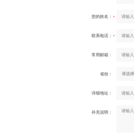
您的姓名：
联系电话：
常用邮箱：
省份：
详细地址：
补充说明：