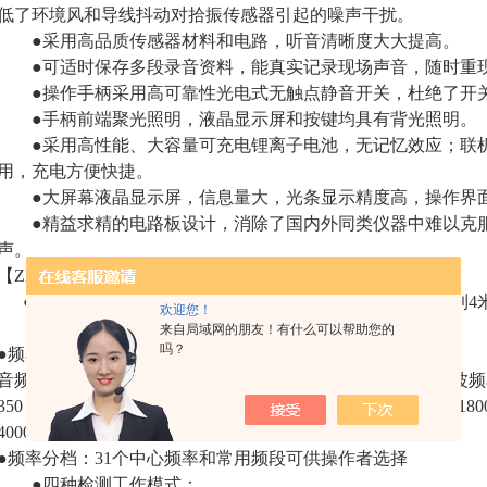
低了环境风和导线抖动对拾振传感器引起的噪声干扰。
●采用高品质传感器材料和电路，听音清晰度大大提高。
●可适时保存多段录音资料，能真实记录现场声音，随时重
●操作手柄采用高可靠性光电式无触点静音开关，杜绝了开关
●手柄前端聚光照明，液晶显示屏和按键均具有背光照明。
●采用高性能、大容量可充电锂离子电池，无记忆效应；联机
用，充电方便快捷。
●大屏幕液晶显示屏，信息量大，光条显示精度高，操作界面
●精益求精的电路板设计，消除了国内外同类仪器中难以克服
声。
【ZN-50型地下管道漏水检测仪主要技术指标】
●可探测地下金属及非金属管渗漏点并准确定位，深可测到4
欢迎您！
●音频放大增益：100dB内可调
来自局域网的朋友！有什么可以帮助您的
吗？
●频率范围：50～5000Hz，覆盖全部漏水噪声范围
音频放大增益：100dB内可调；频率范围：50～5000 Hz；滤波频率：
350，400，500，600，700，800，900，1000，1200，1500，180
4000，4500，5000 HZ选择
●频率分档：31个中心频率和常用频段可供操作者选择
●四种检测工作模式：