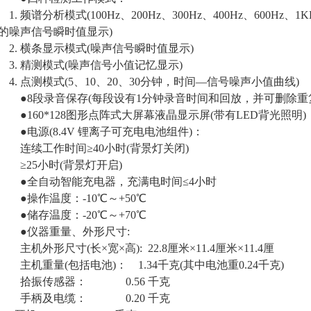
1. 频谱分析模式(100Hz、200Hz、300Hz、400Hz、600Hz、
的噪声信号瞬时值显示)
2. 横条显示模式(噪声信号瞬时值显示)
3. 精测模式(噪声信号小值记忆显示)
4. 点测模式(5、10、20、30分钟，时间—信号噪声小值曲线)
●8段录音保存(每段设有1分钟录音时间和回放，并可删除重
●160*128图形点阵式大屏幕液晶显示屏(带有LED背光照明)
●电源(8.4V 锂离子可充电电池组件)：
连续工作时间≥40小时(背景灯关闭)
≥25小时(背景灯开启)
●全自动智能充电器，充满电时间≤4小时
●操作温度：-10℃～+50℃
●储存温度：-20℃～+70℃
●仪器重量、外形尺寸:
主机外形尺寸(长×宽×高): 22.8厘米×11.4厘米×11.4厘
主机重量(包括电池)： 1.34千克(其中电池重0.24千克)
拾振传感器： 0.56 千克
手柄及电缆： 0.20 千克