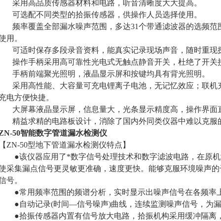
采用高品质传感器材料和电路，听音清晰度大大提高。
可选配不同类型的拾振传感器，供操作人员选择使用。
频率覆盖全部漏水噪声范围，多达31个带通滤波器的选频范
使用。
可适时保存多段录音资料，能真实记录现场声音，随时重现
操作手柄采用高可靠性光电式无触点静音开关，杜绝了开关
手柄前端聚光照明，液晶显示屏和按键均具有背光照明。
采用高性能、大容量可充电锂离子电池，无记忆效应；联机充
充电方便快捷。
大屏幕液晶显示屏，信息量大，光条显示精度高，操作界面直
精益求精的电路板设计，消除了国内外同类仪器中难以克服的
ZN-50智能数字管道漏水检测仪
【ZN-50型地下管道漏水检测仪特点】
●该仪器应用了*数字信号处理技术和数字滤波电路，在原机
使采集漏点信号更灵敏更准确，速度更快。能够克服环境噪声的
信号。
●常用频率范围的频谱分析，实时显示出噪声信号在各频率
●自动记录(时间—信号噪声)曲线，连续监测噪声信号，为漏
●拾振传感器内置有信号放大电路，拾振机构采用缓冲隔离，