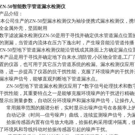
ZN-50智能数字管道漏水检测仪
产品介绍：
本公司生产的ZN-50型漏水检测仪为袖珍便携式漏水检测仪，
全金属外壳，坚固耐用
数字滤波漏水检测仪ZN-50是用于寻找并确定供水管道漏点位
的测漏，当管道内流体在压力下逸出时，产生噪音能沿管道传播
ZN-50型地下管道漏水检测仪能沿管线或其路面上方确定漏点位
本产品是用于寻找并确定地下自来水,消防管,小区物业管道,工厂
置的仪器，也可用于其它压力管道系统的检漏。漏水检测仪应用
路，进一步提高了仪器的抗干扰性能，克服了环境噪声的干扰并
漏水噪声信号，能够直观判断地下管道漏水点。
ZN-50型地下管道漏水检测仪应用了*数字信号处理技术和数
干扰性能，其重要特点之一是能够克服环境噪声的干扰进行精确
显示出测量参数，自动区分环境噪声和漏水噪声信号，让操作人
常用频率范围的频谱分析，实时显示出噪声信号在各频率上
自动记录（时间—信号噪声）曲线，连续监测噪声信号，为漏
拾振传感器内置有信号放大电路，拾振机构采用缓冲隔离，使
了环境风和导线抖动对拾振传感器引起的噪声干扰。