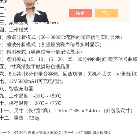
主要技术指标：
一、
频率分档：31个中心频率和常用频段
二、
音频放大增益：100dB内可调
三、
频率区间：50～3000Hz
四、
工作模式：
1）频谱分析模式（50～3000Hz范围的噪声信号实时显示）
2）滤波分析模式（各频段的噪声信号实时显示）
3）精测模式（噪声信号小值记忆显示）
4）点测模式（5、10、15、20、25、30分钟的时间-噪声信号曲
五、
7寸高清数字触摸彩色液晶屏
六、
8段共计8分钟录音存储、回放功能，关机不丢失，可删除
七、
12V5000mAH可充电电池
八、
智能充电器
九、
工作温度：-10℃～+50℃
十、
保存温度：-20℃～+75℃
十一、
尺寸（长*宽*高）：50cm * 38cm * 40cm （外包装尺寸）
十二、
重量：7.5kg
上一个：
KT-300L自来水管漏水测试仪
| 下一个：
KT-300L漏水检测仪