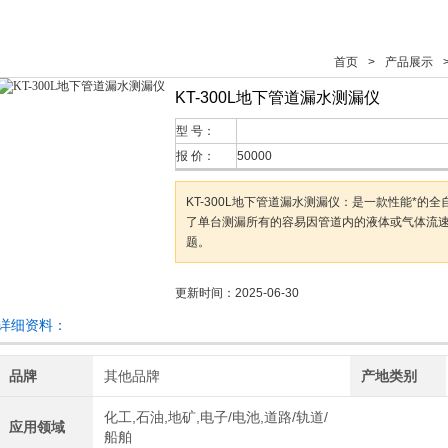
首页
>
产品展示
>
KT-300L地下管道漏水测漏仪
型 号：
报 价：
50000
KT-300L地下管道漏水测漏仪：是一款性能*的
了单台测漏所有的容易因管道内的液体或气体流
题。
更新时间：2025-06-30
详细资料：
品牌
其他品牌
产地类别
化工,石油,地矿,电子/电池,道路/轨道/
应用领域
船舶