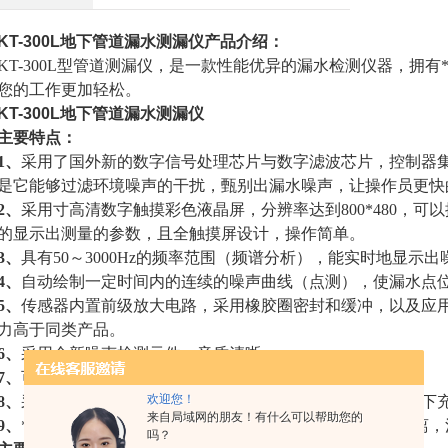
KT-300L地下管道漏水测漏仪
产品介绍：
KT-300L型管道测漏仪，是一款性能优异的漏水检测仪器，拥
您的工作更加轻松。
KT-300L地下管道漏水测漏仪
主要特点：
1、
采用了国外新的数字信号处理芯片与数字滤波芯片，控制器集
是它能够过滤环境噪声的干扰，甄别出漏水噪声，让操作员更
2、
采用寸高清数字触摸彩色液晶屏，分辨率达到800*480，可
的显示出测量的参数，且全触摸屏设计，操作简单。
3、
具有50～3000Hz的频率范围（频谱分析），能实时地显示
4、
自动绘制一定时间内的连续的噪声曲线（点测），使漏水点
5、
传感器内置前级放大电路，采用橡胶圈密封和缓冲，以及应
力高于同类产品。
6、
采用全新噪声检测元件，音质清晰。
7、
可保存8段共计8分钟的录音，关机不丢失，随时可分析。
欢迎您！
8、
采用大容量电池，可连续工作达十小时以上，并且可以拆下
来自局域网的朋友！有什么可以帮助您的
9、
*抗干扰电路设计，对数字信号与模拟信号进行了有效隔离
吗？