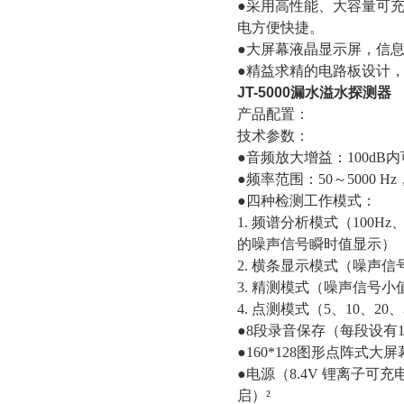
●采用高性能、大容量可
电方便快捷。
●大屏幕液晶显示屏，信
●精益求精的电路板设计
JT-5000漏水溢水探测器
产品配置：
技术参数：
●音频放大增益：100dB
●频率范围：50～5000 
●四种检测工作模式：
1. 频谱分析模式（100Hz、
的噪声信号瞬时值显示）
2. 横条显示模式（噪声
3. 精测模式（噪声信号
4. 点测模式（5、10、
●8段录音保存（每段设有
●160*128图形点阵式
●电源（8.4V 锂离子可
启）²