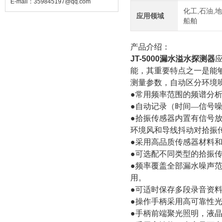
E-mail：
359845197@qq.com
化工,石油,地
应用领域
船舶
产品介绍：
JT-5000漏水溢水探测器
能，其重要特点之一是能
测量参数，自动区分环境
●常用频率范围的频谱分
●自动记录（时间—信号
●拾振传感器内置有信号
环境风和导线抖动对拾振
●采用高品质传感器材料
●可选配不同类型的拾振
●频率覆盖全部漏水噪声范
用。
●可适时保存多段录音资
●操作手柄采用高可靠性
●手柄前端聚光照明，液