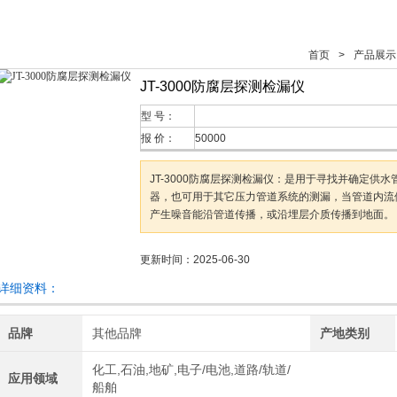
首页
>
产品展示
JT-3000防腐层探测检漏仪
型 号：
报 价：
50000
JT-3000防腐层探测检漏仪：是用于寻找并确定供
器，也可用于其它压力管道系统的测漏，当管道内流
产生噪音能沿管道传播，或沿埋层介质传播到地面。
更新时间：2025-06-30
详细资料：
品牌
其他品牌
产地类别
化工,石油,地矿,电子/电池,道路/轨道/
应用领域
船舶