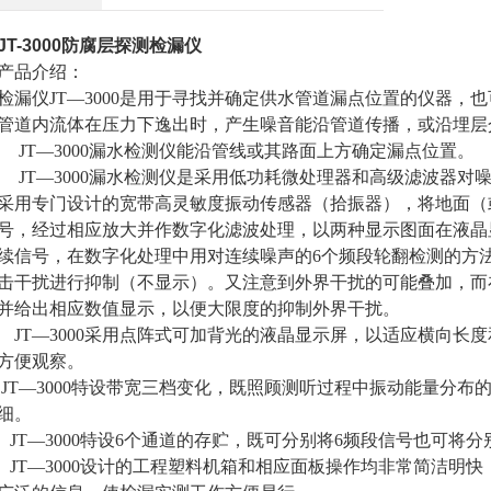
JT-3000防腐层探测检漏仪
产品介绍：
检漏仪JT—3000是用于寻找并确定供水管道漏点位置的仪器，
管道内流体在压力下逸出时，产生噪音能沿管道传播，或沿埋层
JT—3000漏水检测仪能沿管线或其路面上方确定漏点位置。
JT—3000漏水检测仪是采用低功耗微处理器和高级滤波器对
采用专门设计的宽带高灵敏度振动传感器（拾振器），将地面（
号，经过相应放大并作数字化滤波处理，以两种显示图面在液晶
续信号，在数字化处理中用对连续噪声的6个频段轮翻检测的方
击干扰进行抑制（不显示）。又注意到外界干扰的可能叠加，而
并给出相应数值显示，以便大限度的抑制外界干扰。
JT—3000采用点阵式可加背光的液晶显示屏，以适应横向长
方便观察。
JT—3000特设带宽三档变化，既照顾测听过程中振动能量分
细。
JT—3000特设6个通道的存贮，既可分别将6频段信号也可将
JT—3000设计的工程塑料机箱和相应面板操作均非常简洁明