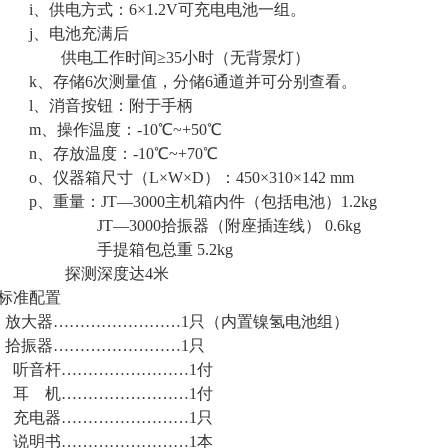
i、供电方式：6×1.2V可充电电池一组。
j、电池充满后
供电工作时间≥35小时（无背景灯）
k、存储6次测量值，分储6通道并可分别查看。
l、消音按钮：附于手柄
m、操作温度：-10℃~+50℃
n、存放温度：-10℃~+70℃
o、仪器箱尺寸（L×W×D）：450×310×142 mm
p、重量：JT—3000主机箱内件（包括电池）1.2kg
JT—3000拾振器（附座插连线） 0.6kg
手提箱包总重 5.2kg
探测深度达4米
标准配置
放大器……………………1只（内置镍氢电池组）
拾振器……………………1只
听音杆……………………1付
耳 机……………………1付
充电器……………………1只
说明书……………………1本