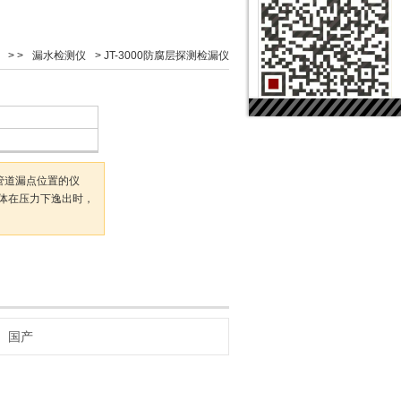
> >
漏水检测仪
>
JT-3000防腐层探测检漏仪
水管道漏点位置的仪
体在压力下逸出时，
国产