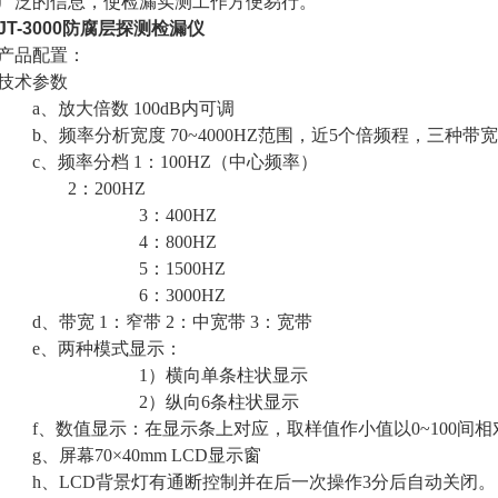
广泛的信息，使检漏实测工作方便易行。
JT-3000防腐层探测检漏仪
产品配置：
技术参数
a、放大倍数 100dB内可调
b、频率分析宽度 70~4000HZ范围，近5个倍频程，三种带
c、频率分档 1：100HZ（中心频率）
2：200HZ
3：400HZ
4：800HZ
5：1500HZ
6：3000HZ
d、带宽 1：窄带 2：中宽带 3：宽带
e、两种模式显示：
1）横向单条柱状显示
2）纵向6条柱状显示
f、数值显示：在显示条上对应，取样值作小值以0~100间相
g、屏幕70×40mm LCD显示窗
h、LCD背景灯有通断控制并在后一次操作3分后自动关闭。