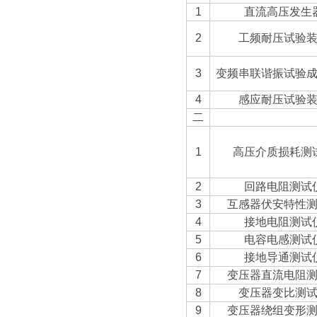
1
直流高压发生
2
工频耐压试验
3
变频串联谐振试验
4
感应耐压试验
二
1
高压介质损耗测
2
回路电阻测试
3
互感器伏安特性
4
接地电阻测试
5
电容电感测试
6
接地导通测试
7
变压器直流电阻
8
变压器变比测
9
变压器绕组变形