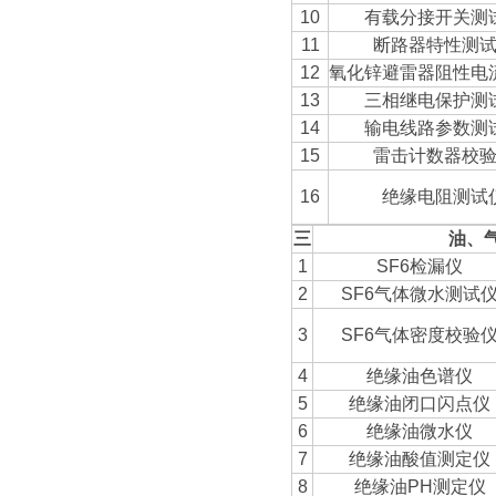
10
有载分接开关测
11
断路器特性测
12
氧化锌避雷器阻性电
13
三相继电保护测
14
输电线路参数测
15
雷击计数器校
16
绝缘电阻测试
三
油、
1
SF6检漏仪
2
SF6气体微水测试
3
SF6气体密度校验
4
绝缘油色谱仪
5
绝缘油闭口闪点仪
6
绝缘油微水仪
7
绝缘油酸值测定仪
8
绝缘油PH测定仪