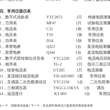
四、常用仪器仪表
1，数字式兆欧表 YTC2672 1只 绝缘电阻测
2，万用表 MF47 1只 试验电压测
3，电流表 C31 1块 常用仪表
4，电压表 T19 1块 常用仪表
5，功率表 D34 1块 常用仪表
6，单臂电桥 QJ23 1台 直流电阻测
7，双臂电桥 QJ44 1台 直流电阻测
8，数字式双钳相位伏安表 YTC2220 1只 电流电压回
9，相序表 TG-2 1只 指示三相正弦交
10，钳形电流表 UT205 1只 电流测量
11，直流稳压稳流电源 YD-AD1005 1套 常用仪表
12，互感器二次负载测试仪 YTC2150 1台 二次负荷
13，三相调压器 TSGC2-15KVA 1台 调压
14，温湿度计 KT-903 1台 常用仪
上一个：
四级承试设备
| 下一个：
东北局申报承试三级资质所需设备清单