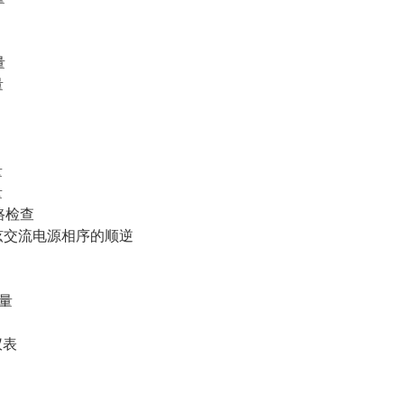
量
量
量
量
路检查
流电源相序的顺逆
测量
表