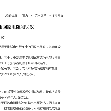
您的位置：
首页
>
技术文章
>
详细内容
用回路电阻测试仪
-07
用于测试电气设备中的回路电阻值，以确保设
。其中，电源用于提供测试所需的电能；测量
设备上；指示器则用于显示测试结果。
试效率。其次，它具有较高的精度和可靠性，
保护设备和操作人员的安全。
，然后通过指示器观察测试结果。操作人员需
设备和操作人员的安全。
于回路电阻测试仪的输出电压较高，因此存在
于一些老旧或破损的设备，可能存在漏电或绝缘