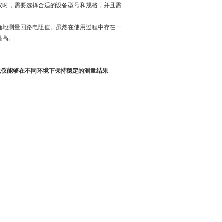
仪时，需要选择合适的设备型号和规格，并且需
地测量回路电阻值。虽然在使用过程中存在一
提高。
试仪能够在不同环境下保持稳定的测量结果