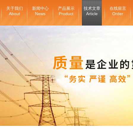
关于我们
新闻中心
产品展示
技术文章
在线留言
About
News
Product
Article
Order