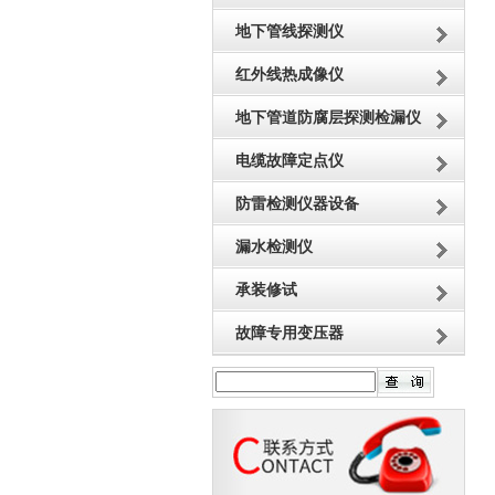
地下管线探测仪
红外线热成像仪
地下管道防腐层探测检漏仪
电缆故障定点仪
防雷检测仪器设备
漏水检测仪
承装修试
故障专用变压器