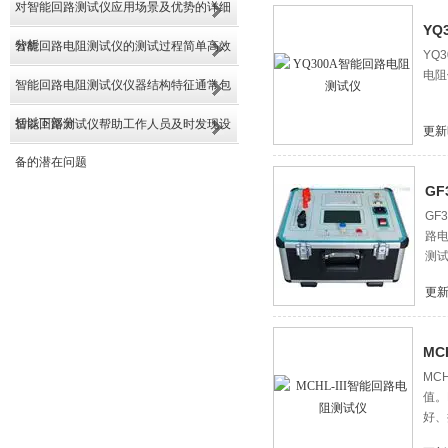
对智能回路测试仪应用场景及优势的详细
YQ
分析
智能回路电阻测试仪的测试过程简单高效
YQ
电阻
智能回路电阻测试仪仪器结构特征通常包
括以下部分
智能回路测试仪帮助工作人员及时发现设
更新
备的潜在问题
G
GF
路
测
更新
MC
MC
值。
好、