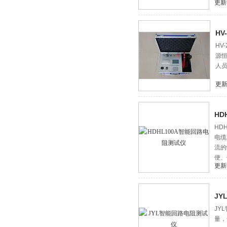
更新
H
HV
源恒
人
更新
HD
HD
电缆
流的
便、
更新
J
JY
量，