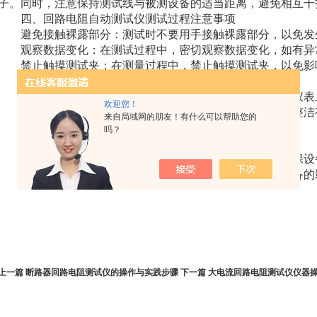
子。同时，注意保持测试线与被测设备的适当距离，避免相互干
四、
回路电阻自动测试仪
测试过程注意事项
避免接触裸露部分：测试时不要用手接触裸露部分，以免发
观察数据变化：在测试过程中，密切观察数据变化，如有异
禁止触摸测试夹：在测量过程中，禁止触摸测试夹，以免影
五、测试结束后的处理
断开电源：测试结束后，及时断开电源，并将测试线从仪表
欢迎您！
整理现场：清理测试现场，将设备放回原位，确保现场整洁
来自局域网的朋友！有什么可以帮助您的
记录数据：将测试结果记录在案，以便后续分析和处理。
吗？
六、回路电阻自动测试仪定期维护与保养
定期检查：定期对回路电阻测试仪进行检查和维护，确保设
清洁保养：保持设备的清洁卫生，避免灰尘和污垢对设备的
上一篇
断路器回路电阻测试仪的操作与实践步骤
下一篇
大电流回路电阻测试仪仪器