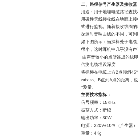
二、路径信号产生器及接收器
用途：用于地埋电缆
路径查找
用磁性天线接收线在地面上接
式进行监视。随着接收线圈的
探测时音响曲线的不同，可判
如下图所示：当探棒处于电缆
很小，这时耳机中几乎没有声
由声音较小的点所连成的线
估测电缆埋设深度
B
45
将探棒在电缆上方
点倾斜
B
A
zuixiao。
点到
点的距离，也
*测量。
主要技术指标：
15KHz
信号频率：
振荡方式：断续
30W
输出功率：
220V
10
电源：
±
％
（产生器）
4Kg
重量：