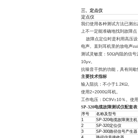
三、
定点仪
定点仪
我们使用各种测试方法已测出
上不一定能准确地找到故障点
故障点定位时是利用高压设
电声。直到耳机里的放电声zu
50
测试灵敏度：
Ω内阻的信号
10
v
μ
。
抗噪音干扰的功能，具有间歇
主要技术指标
1.2K
输入阻抗：不小于
Ω。
2
2000
使用
×
Ω耳机。
DC9V
10
工作电压：
±
％。
使
SP-320
电缆故障测试仪配套表
序号
名称及型号
1
SP-320电缆故障测主机
2
SP-320定位仪
3
SP-300路径信号产生器
4
路径信号接收器