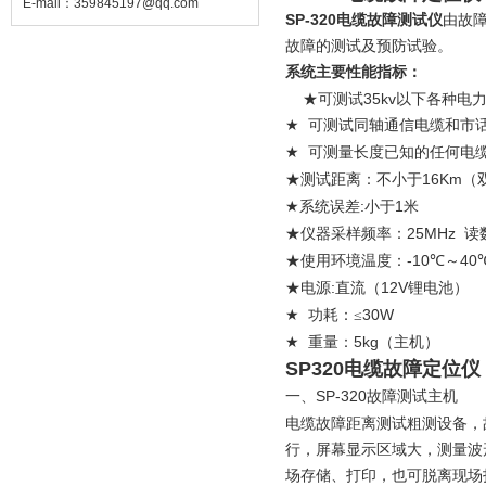
E-mail：
359845197@qq.com
SP-320
电缆故障测试仪
由故
故障的测试及预防试验。
系统
主要性能指标：
35kv
★可测试
以下各种电
★
可测试同轴通信电缆和市
★
可测量长度已知的任何电
16Km
★测试距离：不小于
（
:
1
★
系统误差
小于
米
25MHz
★仪器采样频率：
读
-10
40
★使用环境温度：
℃～
:
12V
★电源
直流（
锂电池）
30
★
功耗：≤
5kg
★
重量：
（主机）
SP320电缆故障定位仪
SP-320
一、
故障测试主机
电缆故障距离测试粗测设备，
行，屏幕显示区域大，测量波
场存储、打印，也可脱离现场