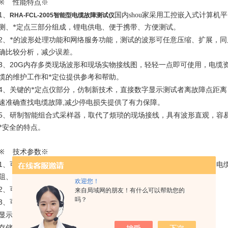
※
性能特点※
1
、
国内shou家采用工控嵌入式计算
RHA-FCL-2005智能型电缆故障测试仪
测、*定点三部分组成，锂电供电、便于携带、方便测试。
2
、*的波形处理功能和网络服务功能，测试的波形可任意压缩、扩展，
确比较分析，减少误差。
3
20G
、
内存多类现场波形和现场实物接线图，轻轻一点即可使用，电缆资
缆的维护工作和*定位提供参考和帮助。
4
、关键的*定点仪部分，仿制新技术，直接数字显示测试者离故障点距
,
速准确查找电缆故障
减少停电损失提供了有力保障。
5
、研制智能组合式采样器，取代了烦琐的现场接线，具有波形直观，容
*安全的特点。
※
技术参数※
1
、可测试各种不同电压等级、不同截面、不同介质及各种材质的电力电
阻、高阻泄漏、高阻闪络性故障。
欢迎您！
2
、可测量长度已知的任何电缆中电波传播的速度。
来自局域网的朋友！有什么可以帮助您的
吗？
3
、可测试电缆走向及埋设深度。
12.1
XP
显示方式：
英寸工业级液晶屏（
操作平台）
20G/1G
存储方式：固定、移动两方式
操作方式：触控鼠标操作