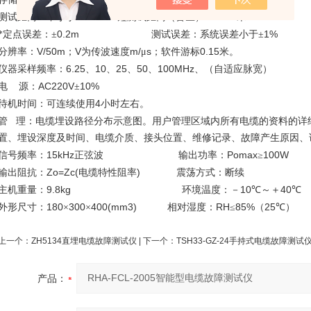
40km
5~10
测试距离：不小于
zui短测试距离（盲区）：
米
0.2m
1%
*定点误差：±
测试误差：系统误差小于±
V/50m
V
m/
s
0.15
分辨率：
；
为传波速度
μ
；软件游标
米。
6.25
10
25
50
100MHz
仪器采样频率：
、
、
、
、
、（自适应脉宽）
AC220V
10%
电
源：
±
4
待机时间：可连续使用
小时左右。
管
理：电缆埋设路径分布示意图。用户管理区域内所有电缆的资料的详
置、埋设深度及时间、电缆介质、接头位置、维修记录、故障产生原因、
15kHz
Pomax
100W
信号频率：
正弦波
输出功率：
≥
Zo=Zc(
)
输出阻抗：
电缆特性阻率
震荡方式：断续
9.8kg
10
40
主机重量：
环境温度：－
℃～＋
℃
180
300
400(mm3)
RH
85%
25
外形尺寸：
×
×
相对湿度：
≤
（
℃）
上一个：
ZH5134直埋电缆故障测试仪
| 下一个：
TSH33-GZ-24手持式电缆故障测试
产品：