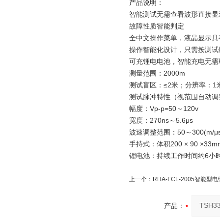
产品说明：
智能测试无需查看波形直接显
故障性质智能判定
全中文操作菜单，液晶显示具
操作智能化设计，只需按测试
可充锂电电池，智能充电无需
测量范围：2000m
测试盲区：≤2米；分辨率：1
测试脉冲特性（视范围自动调
幅度：Vp-p=50～120v
宽度：270ns～5.6μs
波速调整范围：50～300(m/μs
手持式：体积200 × 90 ×33m
锂电池：持续工作时间约6小
上一个：
RHA-FCL-2005智能
产品：