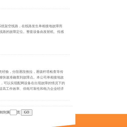
地系统架空线路，在线路发生单相接地故障而
线路的故障定位。整套设备由发射机、传感
以往凭经验，分段逐段推拉，逐级杆塔检查等传
难快速准确查到故障点。本公司单相接地故
点，可以实现配网设备在出现故障的情况下的
提高工作效率、供电可靠性和电力企业经济
转到第
页