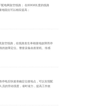
下配电网架空线路； 在80KM长度的线路
，接地阻抗可以相应提高；
系统架空线路，在线路发生单相接地故障而停
路的故障定位。整套设备由发射机、传感
障线路停电后快速准确定位接地点，可以实现配
人员的劳动强度，省时省力，提高工作效